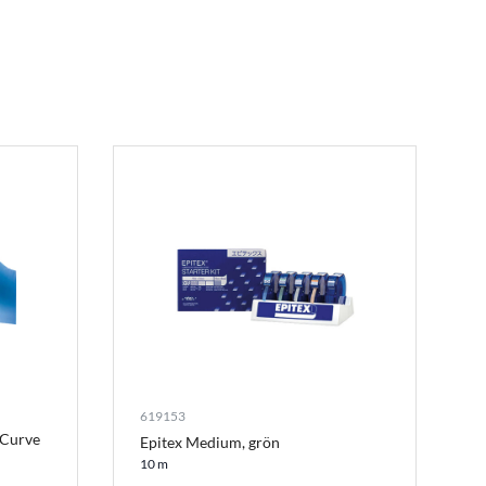
619153
 Curve
Epitex Medium, grön
10 m