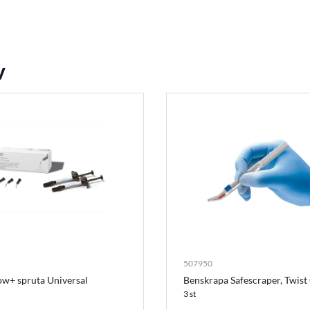
v
507950
w+ spruta Universal
Benskrapa Safescraper, Twist
3 st