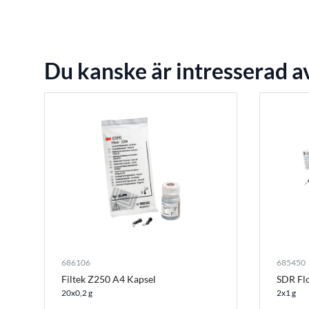
Du kanske är intresserad a
686106
685450
Filtek Z250 A4 Kapsel
SDR Flo
20x0,2 g
2x1 g