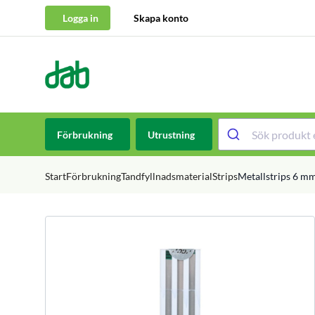
Logga in
Skapa konto
DAB Dental
Hoppa till innehåll
Förbrukning
Utrustning
Start
Förbrukning
Tandfyllnadsmaterial
Strips
Metallstrips 6 m