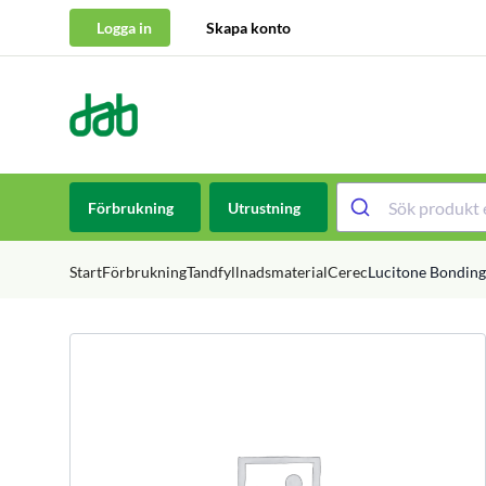
Logga in
Skapa konto
DAB Dental
Hoppa till innehåll
Förbrukning
Utrustning
Start
Förbrukning
Tandfyllnadsmaterial
Cerec
Lucitone Bonding 