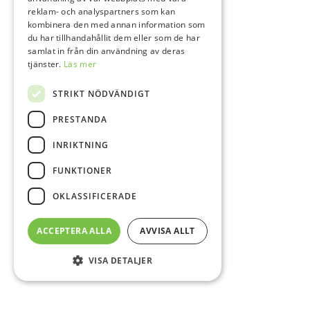
reklam- och analyspartners som kan
kombinera den med annan information som
du har tillhandahållit dem eller som de har
samlat in från din användning av deras
tjänster.
Läs mer
STRIKT NÖDVÄNDIGT
PRESTANDA
INRIKTNING
FUNKTIONER
OKLASSIFICERADE
ACCEPTERA ALLA
AVVISA ALLT
VISA DETALJER
Sidfot