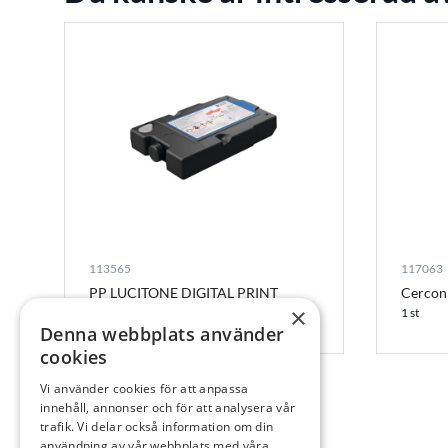
113565
117063
PP LUCITONE DIGITAL PRINT
Cercon 
DENTURE BASE DR PINK ST
×
1 st
Denna webbplats använder
st
cookies
Vi använder cookies för att anpassa
innehåll, annonser och för att analysera vår
trafik. Vi delar också information om din
användning av vår webbplats med våra