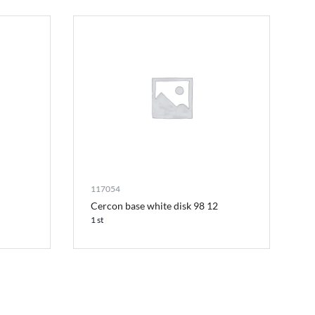
117054
Cercon base white disk 98 12
1 st