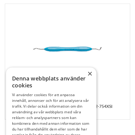
×
Denna webbplats använder
cookies
Vi använder cookies för att anpassa
547933
innehåll, annonser och för att analysera vår
LM Gingival Retractor, MultiHolder PK II, 752-754XSI
trafik. Vi delar också information om din
användning av vår webbplats med våra
1 st
reklam- och analyspartners som kan
kombinera den med annan information som
du har tillhandahållit dem eller som de har
samlat in från din användning av deras