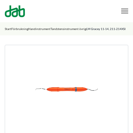
DAB Dental
Hoppa till innehåll
Start
Förbrukning
Handinstrument
Tandstensinstrument övrig
LM Gracey 11-14, 211-214XSI