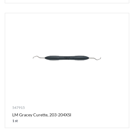
547915
LM Gracey Curette, 203-204XSI
1 st