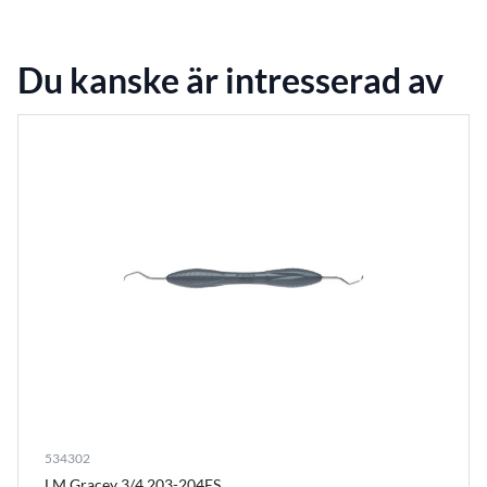
Du kanske är intresserad av
534302
LM Gracey 3/4 203-204ES