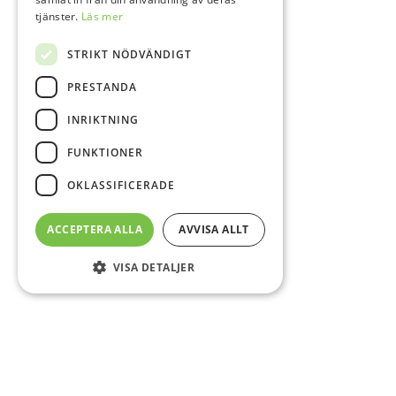
tjänster.
Läs mer
STRIKT NÖDVÄNDIGT
PRESTANDA
INRIKTNING
FUNKTIONER
OKLASSIFICERADE
ACCEPTERA ALLA
AVVISA ALLT
VISA DETALJER
Sidfot