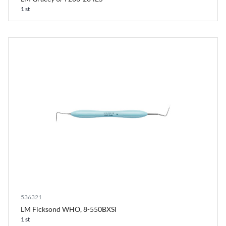
1 st
536321
LM Ficksond WHO, 8-550BXSI
1 st