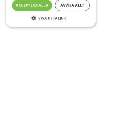
ACCEPTERA ALLA
AVVISA ALLT
VISA DETALJER
Sidfot
Om DAB
Servicecenter
Kontakt
Mer info