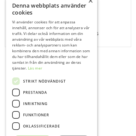
×
Denna webbplats använder
cookies
Vi använder cookies för att anpassa
514513
innehåll, annonser och för att analysera vår
Ethicon Sutur, Vicryl, 3-0, FS-2, 45 cm, V393G
trafik. Vi delar också information om din
användning av vår webbplats med våra
12 st
reklam- och analyspartners som kan
kombinera den med annan information som
du har tillhandahållit dem eller som de har
samlat in från din användning av deras
tjänster.
Läs mer
STRIKT NÖDVÄNDIGT
PRESTANDA
INRIKTNING
FUNKTIONER
OKLASSIFICERADE