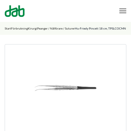
DAB Dental
Hoppa till innehåll
Start
Förbrukning
Kirurgi
Peanger / Nålförare / Suturer
Hu-Friedy Pincett 18 cm, TPSLCOCMN