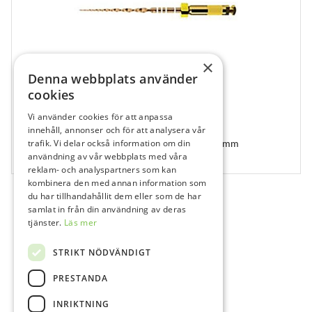
×
Denna webbplats använder
cookies
Vi använder cookies för att anpassa
530637
innehåll, annonser och för att analysera vår
WaveOne Gold Filar Taper 07 Nr 20 small 25 mm
trafik. Vi delar också information om din
användning av vår webbplats med våra
6 st
reklam- och analyspartners som kan
kombinera den med annan information som
du har tillhandahållit dem eller som de har
samlat in från din användning av deras
tjänster.
Läs mer
STRIKT NÖDVÄNDIGT
PRESTANDA
INRIKTNING