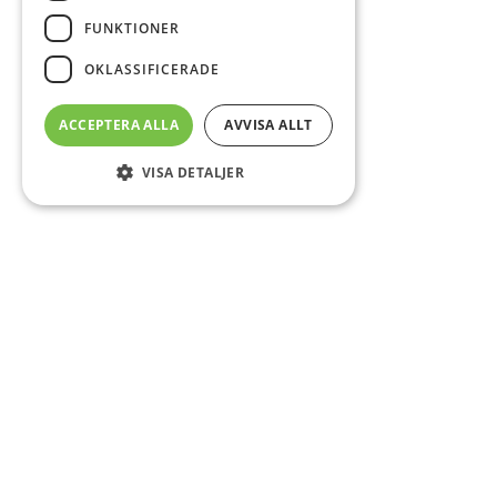
FUNKTIONER
OKLASSIFICERADE
ACCEPTERA ALLA
AVVISA ALLT
VISA DETALJER
Sidfot
Om DAB
Servicecenter