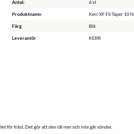
Antal:
6 st
Produktnamn
Kerr XF Fil Taper 10 N
Färg
Blå
Leverantör
KERR
llet för fräst. Det gör att den tål mer och inte går sönder.