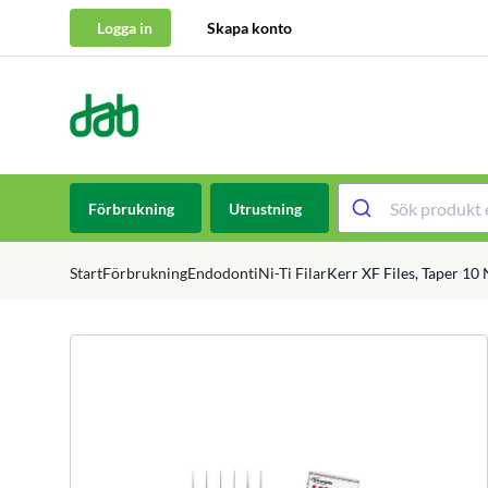
Logga in
Skapa konto
DAB Dental
Hoppa till innehåll
Förbrukning
Utrustning
Start
Förbrukning
Endodonti
Ni-Ti Filar
Kerr XF Files, Taper 10