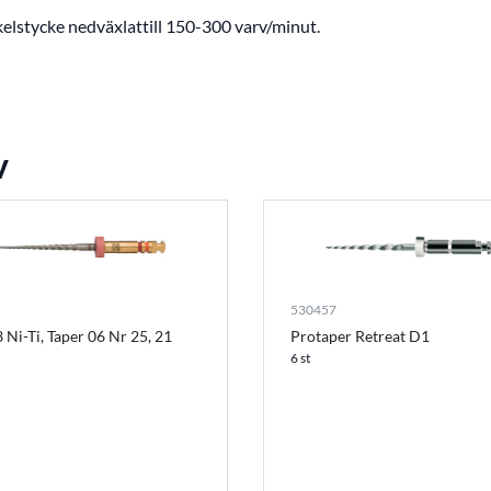
kelstycke nedväxlattill 150-300 varv/minut.
v
530457
Protaper Retreat D1
 Ni-Ti, Taper 06 Nr 25, 21
6 st