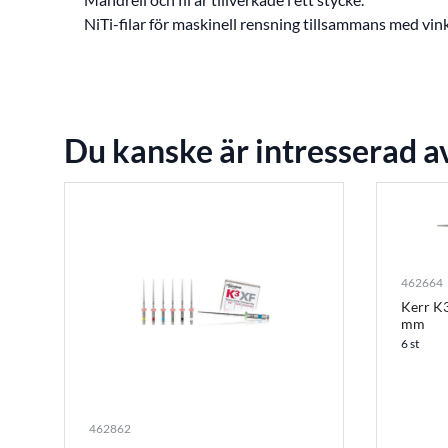
NiTi-filar för maskinell rensning tillsammans med vin
Du kanske är intresserad a
462664
Kerr K3
mm
6 st
462862