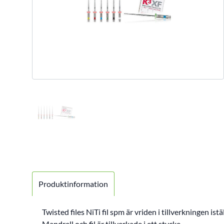
Produktinformation
Twisted files NiTi fil spm är vriden i tillverkningen istä
Mandrell och fil är tillverkade i ett stycke.