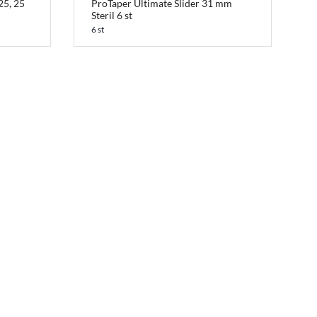
25, 25
ProTaper Ultimate Slider 31 mm
Steril 6 st
6 st