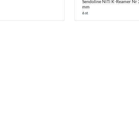
Sendoline NiTi K-Reamer Nr 
mm
6 st