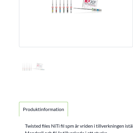
Produktinformation
Twisted files NiTi fil spm är vriden i tillverkningen istä
Mandrell och fil är tillverkade i ett stycke.