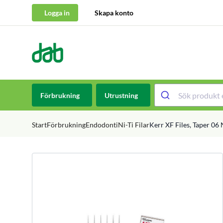
Logga in
Skapa konto
DAB Dental
Hoppa till innehåll
Förbrukning
Utrustning
Start
Förbrukning
Endodonti
Ni-Ti Filar
Kerr XF Files, Taper 06