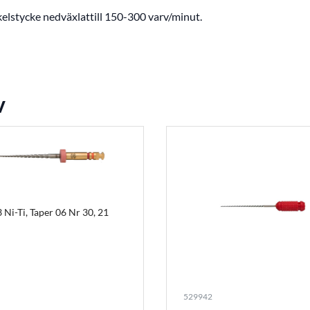
kelstycke nedväxlattill 150-300 varv/minut.
v
 Ni-Ti, Taper 06 Nr 30, 21
529942