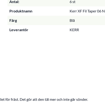
Antal:
6 st
Produktnamn
Kerr XF Fil Taper 06 N
Färg
Blå
Leverantör
KERR
llet för fräst. Det gör att den tål mer och inte går sönder.