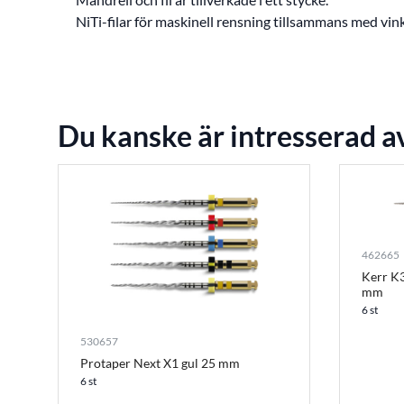
NiTi-filar för maskinell rensning tillsammans med vin
Du kanske är intresserad a
462665
Kerr K3
mm
6 st
530657
Protaper Next X1 gul 25 mm
6 st