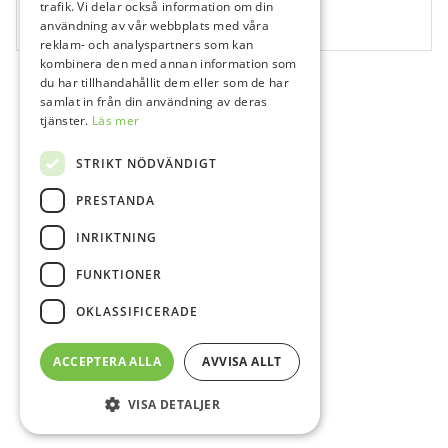
Coltene Hyflex Ni-Ti CM, Nr 04/60, 25 mm
trafik. Vi delar också information om din
användning av vår webbplats med våra
6 st
reklam- och analyspartners som kan
kombinera den med annan information som
du har tillhandahållit dem eller som de har
samlat in från din användning av deras
tjänster.
Läs mer
STRIKT NÖDVÄNDIGT
PRESTANDA
INRIKTNING
FUNKTIONER
OKLASSIFICERADE
ACCEPTERA ALLA
AVVISA ALLT
VISA DETALJER