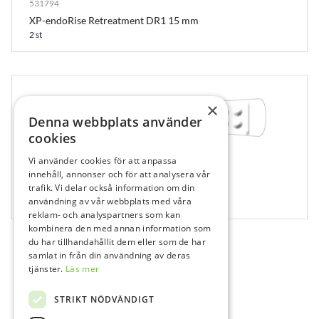
531794
XP-endoRise Retreatment DR1 15 mm
2 st
×
Denna webbplats använder
cookies
Vi använder cookies för att anpassa
531436
innehåll, annonser och för att analysera vår
NiTi K-Filar Nr 15, 21 mm
trafik. Vi delar också information om din
användning av vår webbplats med våra
6 st
reklam- och analyspartners som kan
kombinera den med annan information som
du har tillhandahållit dem eller som de har
samlat in från din användning av deras
tjänster.
Läs mer
STRIKT NÖDVÄNDIGT