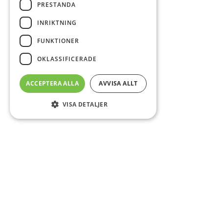
PRESTANDA
INRIKTNING
FUNKTIONER
OKLASSIFICERADE
ACCEPTERA ALLA
AVVISA ALLT
VISA DETALJER
Sidfot
Om DAB