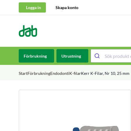
Logga in
Skapa konto
DAB Dental
Hoppa till innehåll
Förbrukning
Utrustning
Start
Förbrukning
Endodonti
K-filar
Kerr K-Filar, Nr 10, 25 mm