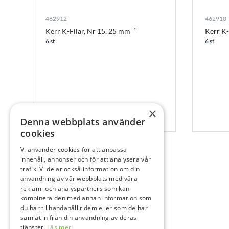
462912
462910
Kerr K-Filar, Nr 15, 25 mm
Kerr K-
6 st
6 st
×
Denna webbplats använder
cookies
Vi använder cookies för att anpassa
innehåll, annonser och för att analysera vår
trafik. Vi delar också information om din
användning av vår webbplats med våra
reklam- och analyspartners som kan
kombinera den med annan information som
du har tillhandahållit dem eller som de har
samlat in från din användning av deras
tjänster.
Läs mer