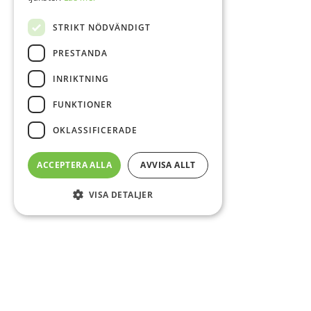
STRIKT NÖDVÄNDIGT
PRESTANDA
INRIKTNING
FUNKTIONER
OKLASSIFICERADE
ACCEPTERA ALLA
AVVISA ALLT
VISA DETALJER
Sidfot
O
Co