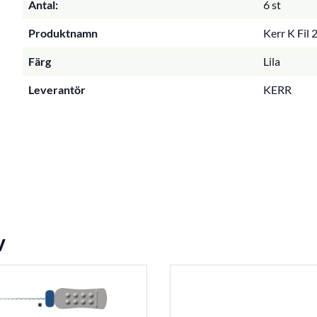
Antal:
6 st
Produktnamn
Kerr K Fil 
Färg
Lila
Leverantör
KERR
v