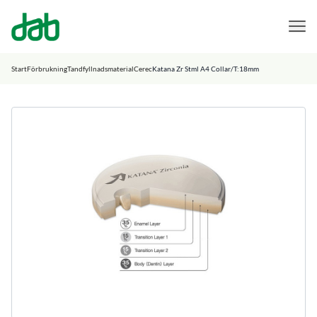
DAB Dental
Hoppa till innehåll
Start
Förbrukning
Tandfyllnadsmaterial
Cerec
Katana Zr Stml A4 Collar/T:18mm