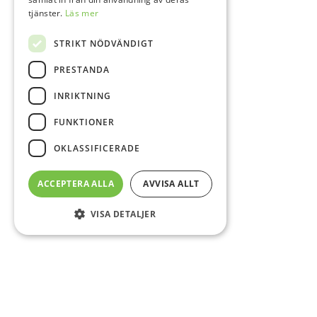
tjänster.
Läs mer
STRIKT NÖDVÄNDIGT
PRESTANDA
INRIKTNING
FUNKTIONER
OKLASSIFICERADE
ACCEPTERA ALLA
AVVISA ALLT
VISA DETALJER
Sidfot