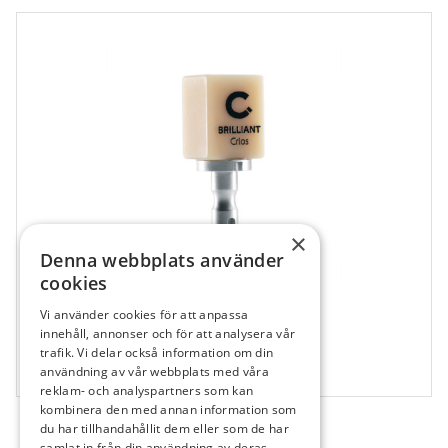
×
Denna webbplats använder
cookies
Vi använder cookies för att anpassa
115529
innehåll, annonser och för att analysera vår
Brilliant Crios B3 LT 12
trafik. Vi delar också information om din
användning av vår webbplats med våra
5 st
reklam- och analyspartners som kan
kombinera den med annan information som
du har tillhandahållit dem eller som de har
samlat in från din användning av deras