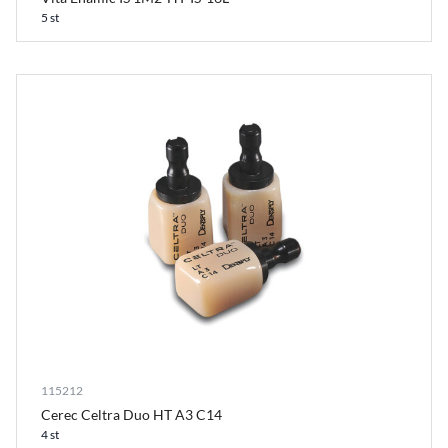
5 st
115212
Cerec Celtra Duo HT A3 C14
4 st