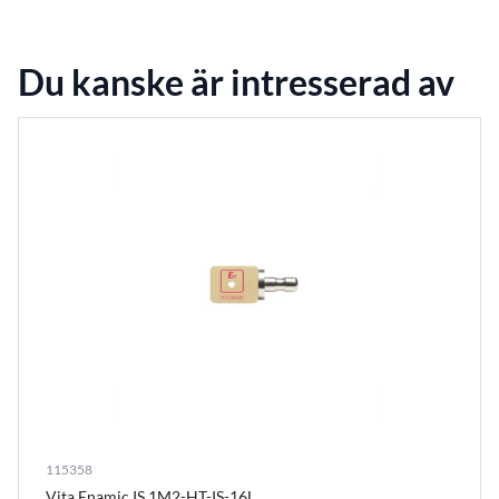
Du kanske är intresserad av
115358
Vita Enamic IS 1M2-HT-IS-16L