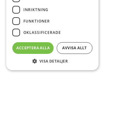
INRIKTNING
FUNKTIONER
OKLASSIFICERADE
ACCEPTERA ALLA
AVVISA ALLT
VISA DETALJER
Sidfot
Om DAB
Servicecenter