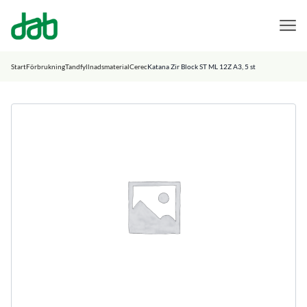
DAB Dental
Hoppa till innehåll
Start
Förbrukning
Tandfyllnadsmaterial
Cerec
Katana Zir Block ST ML 12Z A3, 5 st