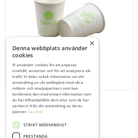
×
Denna webbplats använder
cookies
Vi använder cookies för att anpassa
409021
innehåll, annonser och för att analysera vår
trafik. Vi delar också information om din
Simplee Pappersmugg, Bio, 19,5 cl, Vit
användning av vår webbplats med våra
1000 st
reklam- och analyspartners som kan
kombinera den med annan information som
du har tillhandahållit dem eller som de har
samlat in från din användning av deras
tjänster.
Läs mer
STRIKT NÖDVÄNDIGT
PRESTANDA