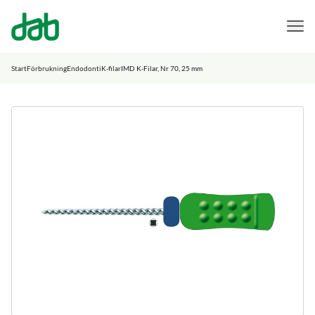
DAB Dental
Hoppa till innehåll
Start
Förbrukning
Endodonti
K-filar
IMD K-Filar, Nr 70, 25 mm