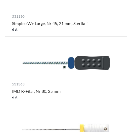
531130
Simplee W+ Large, Nr 45, 21 mm, Sterila
6 st
531363
IMD K-Filar, Nr 80, 25 mm
6 st