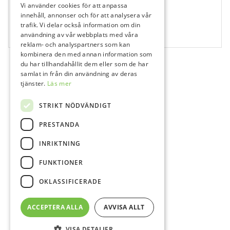
Vi använder cookies för att anpassa
531122
innehåll, annonser och för att analysera vår
trafik. Vi delar också information om din
Simplee W+ Small, Nr 20, 25 mm, Sterila
användning av vår webbplats med våra
6 st
reklam- och analyspartners som kan
kombinera den med annan information som
du har tillhandahållit dem eller som de har
samlat in från din användning av deras
tjänster.
Läs mer
STRIKT NÖDVÄNDIGT
PRESTANDA
INRIKTNING
FUNKTIONER
OKLASSIFICERADE
ACCEPTERA ALLA
AVVISA ALLT
VISA DETALJER