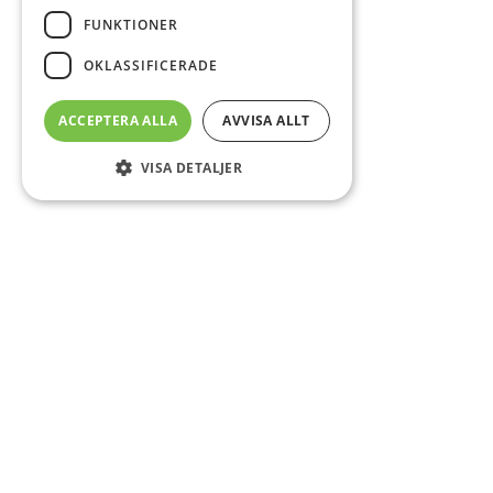
FUNKTIONER
OKLASSIFICERADE
ACCEPTERA ALLA
AVVISA ALLT
VISA DETALJER
Sidfot
Om DAB
Servicecenter
Kontakt