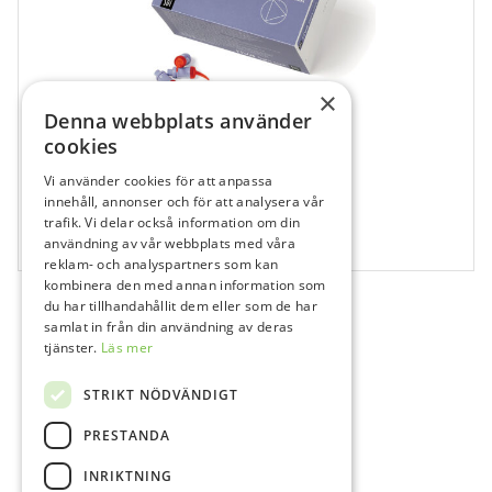
×
Denna webbplats använder
cookies
Vi använder cookies för att anpassa
683624
innehåll, annonser och för att analysera vår
Riva LC A4 Kapsel
trafik. Vi delar också information om din
användning av vår webbplats med våra
50x0,43 g
reklam- och analyspartners som kan
kombinera den med annan information som
du har tillhandahållit dem eller som de har
samlat in från din användning av deras
tjänster.
Läs mer
STRIKT NÖDVÄNDIGT
PRESTANDA
INRIKTNING