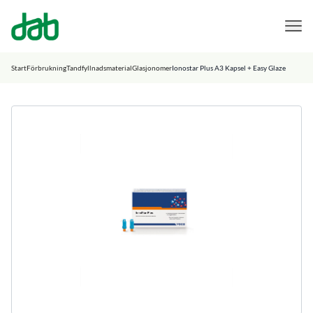
DAB Dental
Hoppa till innehåll
Start
Förbrukning
Tandfyllnadsmaterial
Glasjonomer
Ionostar Plus A3 Kapsel + Easy Glaze