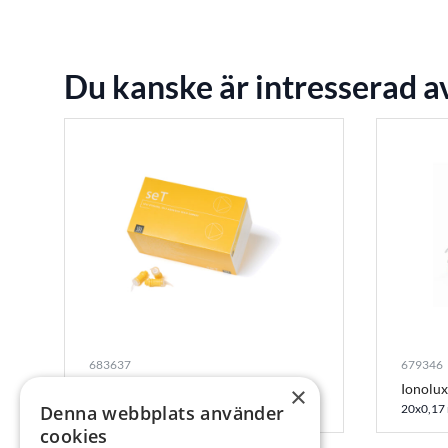
Du kanske är intresserad a
683637
679346
SET caps A1
Ionolux
×
Denna webbplats använder
50x0,14 ml
20x0,17
cookies