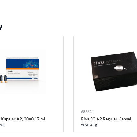
v
683631
 Kapslar A2, 20×0,17 ml
Riva SC A2 Regular Kapsel
 ml
50x0,43 g