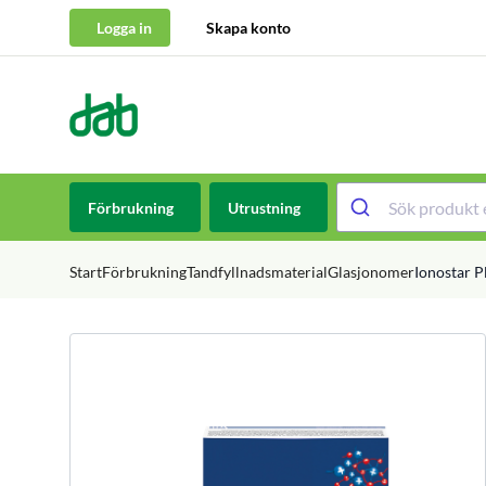
Logga in
Skapa konto
DAB Dental
Hoppa till innehåll
Förbrukning
Utrustning
Start
Förbrukning
Tandfyllnadsmaterial
Glasjonomer
Ionostar P