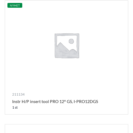
NYHET
211134
Instr H/P insert tool PRO 12° GS, I-PRO12DGS
1 st