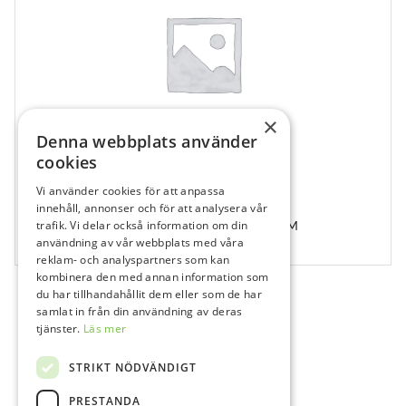
×
Denna webbplats använder
cookies
Vi använder cookies för att anpassa
210680
innehåll, annonser och för att analysera vår
trafik. Vi delar också information om din
WRENCH INSERT TRI-NEX °5 M, I-WI-LH50M
användning av vår webbplats med våra
1 st
reklam- och analyspartners som kan
kombinera den med annan information som
du har tillhandahållit dem eller som de har
samlat in från din användning av deras
tjänster.
Läs mer
STRIKT NÖDVÄNDIGT
PRESTANDA