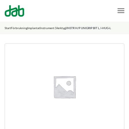
DAB Dental
Hoppa till innehåll
Start
Förbrukning
Implantat
Instrument (Verktyg)
INSTR H/P UNIGRIP BIT L, I-HUG-L