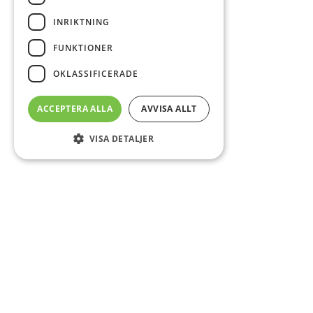
INRIKTNING
FUNKTIONER
OKLASSIFICERADE
ACCEPTERA ALLA
AVVISA ALLT
VISA DETALJER
Sidfot
Om DAB
Servicecenter