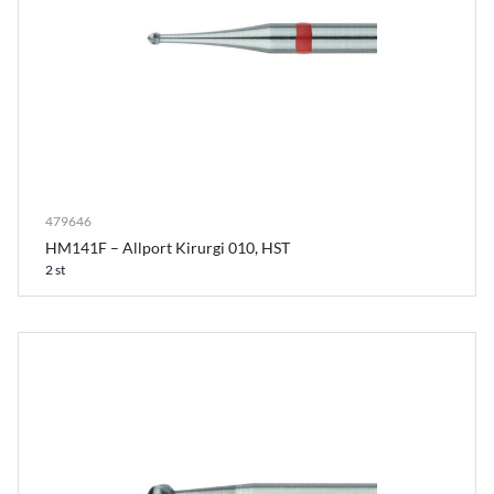
479646
HM141F – Allport Kirurgi 010, HST
2 st