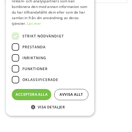
reklam- och analyspartners som kan
kombinera den med annan information som
du har tillhandahållit dem eller som de har
samlat in från din användning av deras
tjänster.
Läs mer
STRIKT NÖDVÄNDIGT
PRESTANDA
INRIKTNING
FUNKTIONER
OKLASSIFICERADE
ACCEPTERA ALLA
AVVISA ALLT
VISA DETALJER
Sidfot