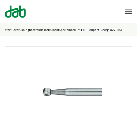
DAB Dental
Hoppa till innehåll
Start
Förbrukning
Roterande instrument
Specialborr
HM141 – Allport Kirurgi 027, HST