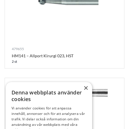
479655
HM141 – Allport Kirurgi 023, HST
2 st
×
Denna webbplats använder
cookies
Vi använder cookies för att anpassa
453620
innehåll, annonser och för att analysera vår
HM161 – Zekrya ISO 018, HST
trafik. Vi delar också information om din
användning av vår webbplats med våra
2 st