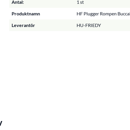
Antal:
1 st
Produktnamn
HF Plugger Rompen Buccal/
Leverantör
HU-FRIEDY
v