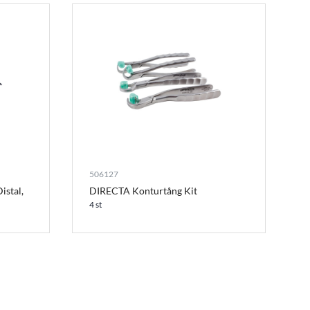
506127
istal,
DIRECTA Konturtång Kit
4 st