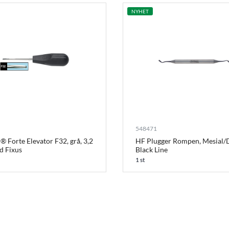
NYHET
548471
® Forte Elevator F32, grå, 3,2
HF Plugger Rompen, Mesial/D
 Fixus
Black Line
1 st