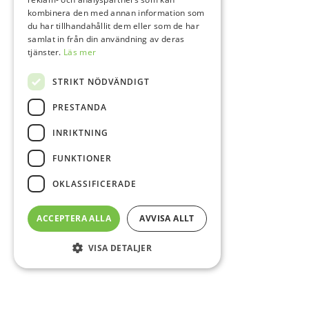
kombinera den med annan information som
du har tillhandahållit dem eller som de har
samlat in från din användning av deras
tjänster.
Läs mer
STRIKT NÖDVÄNDIGT
PRESTANDA
INRIKTNING
FUNKTIONER
OKLASSIFICERADE
ACCEPTERA ALLA
AVVISA ALLT
VISA DETALJER
Sidfot