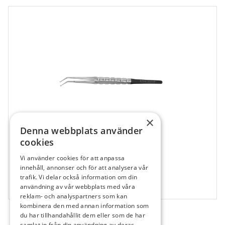
×
Denna webbplats använder
cookies
Vi använder cookies för att anpassa
612231
innehåll, annonser och för att analysera vår
Hu-Friedy Pincett Mikro 15 cm, SP20SLEM
trafik. Vi delar också information om din
användning av vår webbplats med våra
1 st
reklam- och analyspartners som kan
kombinera den med annan information som
du har tillhandahållit dem eller som de har
samlat in från din användning av deras