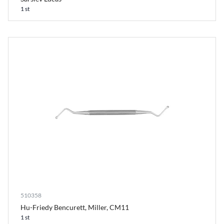
1 st
510358
Hu-Friedy Bencurett, Miller, CM11
1 st