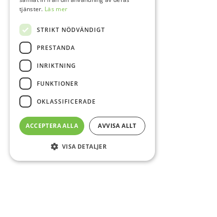
tjänster.
Läs mer
STRIKT NÖDVÄNDIGT
PRESTANDA
INRIKTNING
FUNKTIONER
OKLASSIFICERADE
ACCEPTERA ALLA
AVVISA ALLT
VISA DETALJER
Sidfot