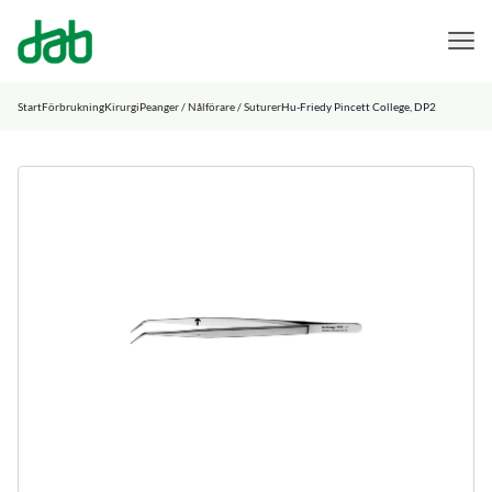
DAB Dental
Hoppa till innehåll
Start
Förbrukning
Kirurgi
Peanger / Nålförare / Suturer
Hu-Friedy Pincett College, DP2