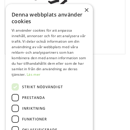
×
Denna webbplats använder
cookies
Vi använder cookies för att anpassa
innehåll, annonser och för att analysera vår
683033
trafik. Vi delar också information om din
ESTELITE ASTERIA PLT KAPSEL WE 15×0,2g
användning av vår webbplats med våra
reklam- och analyspartners som kan
kombinera den med annan information som
du har tillhandahållit dem eller som de har
samlat in från din användning av deras
tjänster.
Läs mer
STRIKT NÖDVÄNDIGT
PRESTANDA
INRIKTNING
FUNKTIONER
OKLASSIFICERADE