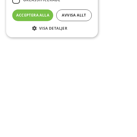
ACCEPTERA ALLA
AVVISA ALLT
VISA DETALJER
Sidfot
Om DAB
Servicecenter
Kontakt
Mer info