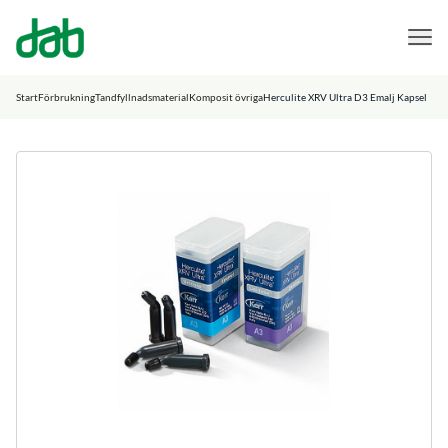
DAB Dental
Hoppa till innehåll
Start
Förbrukning
Tandfyllnadsmaterial
Komposit övriga
Herculite XRV Ultra D3 Emalj Kapsel