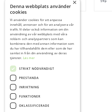
Spruta
×
1 frp
Denna webbplats använder
1x2,7 g
cookies
Vi använder cookies för att anpassa
innehåll, annonser och för att analysera vår
trafik. Vi delar också information om din
användning av vår webbplats med våra
reklam- och analyspartners som kan
kombinera den med annan information som
du har tillhandahållit dem eller som de har
samlat in från din användning av deras
tjänster.
Läs mer
STRIKT NÖDVÄNDIGT
PRESTANDA
INRIKTNING
FUNKTIONER
OKLASSIFICERADE