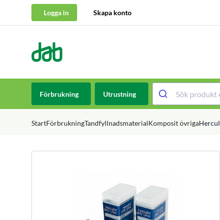
Logga in
Skapa konto
DAB Dental
Hoppa till innehåll
Förbrukning
Utrustning
Start
Förbrukning
Tandfyllnadsmaterial
Komposit övriga
Hercul