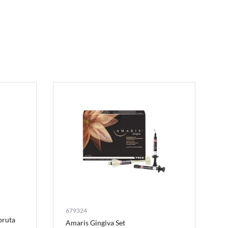
679324
pruta
Amaris Gingiva Set