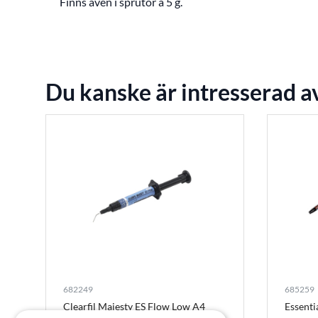
Finns även i sprutor à 5 g.
Du kanske är intresserad a
682249
685259
Clearfil Majesty ES Flow Low A4
Essenti