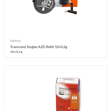
680046
Transcend Singles A2D Refill 10×0,2g
10 x 0,2 g