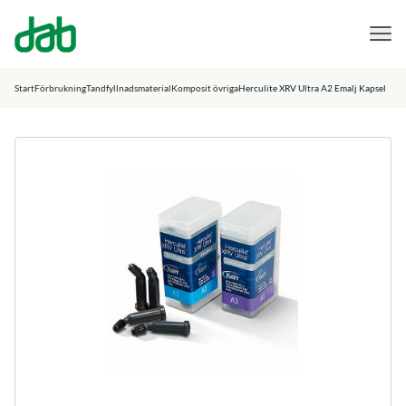
DAB Dental
Hoppa till innehåll
Start
Förbrukning
Tandfyllnadsmaterial
Komposit övriga
Herculite XRV Ultra A2 Emalj Kapsel