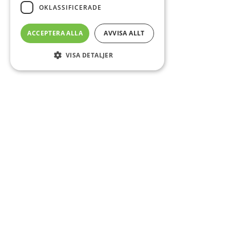
OKLASSIFICERADE
ACCEPTERA ALLA
AVVISA ALLT
VISA DETALJER
Sidfot
Om DAB
Servicecenter
Kontakt