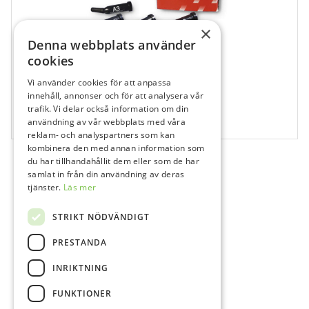
×
Denna webbplats använder
cookies
Vi använder cookies för att anpassa
685304
innehåll, annonser och för att analysera vår
trafik. Vi delar också information om din
Gradia Direkt C3 Unitip, 10×0,24 g
användning av vår webbplats med våra
10x0,24 g
reklam- och analyspartners som kan
kombinera den med annan information som
du har tillhandahållit dem eller som de har
samlat in från din användning av deras
tjänster.
Läs mer
STRIKT NÖDVÄNDIGT
PRESTANDA
INRIKTNING
FUNKTIONER