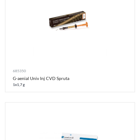
685350
G-aenial Univ Inj CVD Spruta
1x1,7 g