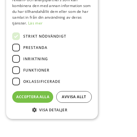
kombinera den med annan information som
du har tillhandahållit dem eller som de har
samlat in från din användning av deras
tjänster.
Läs mer
STRIKT NÖDVÄNDIGT
PRESTANDA
INRIKTNING
FUNKTIONER
OKLASSIFICERADE
ACCEPTERA ALLA
AVVISA ALLT
VISA DETALJER
Sidfot