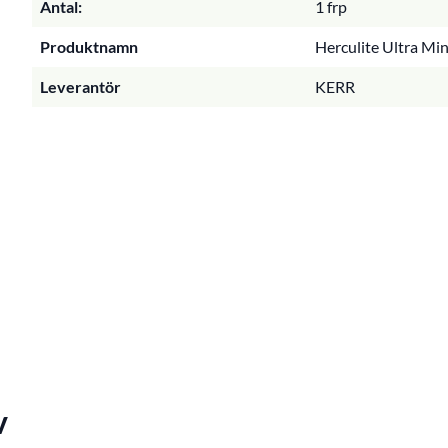
Antal:
1 frp
Produktnamn
Herculite Ultra Mini
Leverantör
KERR
v