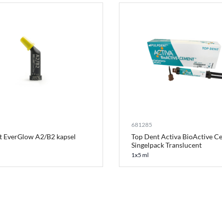
681285
nt EverGlow A2/B2 kapsel
Top Dent Activa BioActive C
Singelpack Translucent
1x5 ml