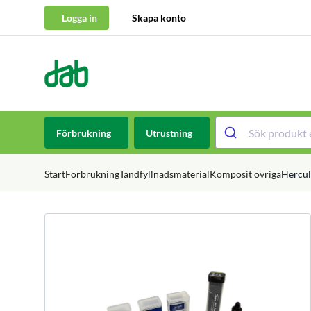
Logga in
Skapa konto
DAB Dental
Hoppa till innehåll
Förbrukning
Utrustning
Start
Förbrukning
Tandfyllnadsmaterial
Komposit övriga
Herculi