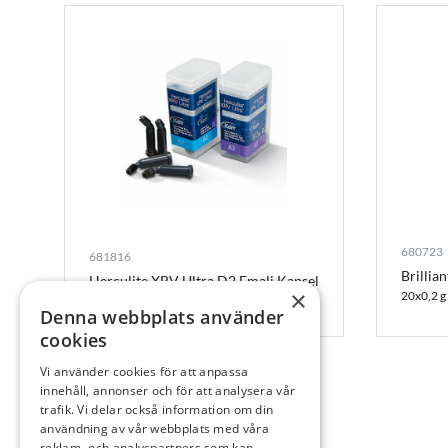
680723
681816
Brillia
Herculite XRV Ultra D2 Emalj Kapsel
×
20x0,2 g
20x0,25 g
Denna webbplats använder
cookies
Vi använder cookies för att anpassa
innehåll, annonser och för att analysera vår
trafik. Vi delar också information om din
användning av vår webbplats med våra
reklam- och analyspartners som kan