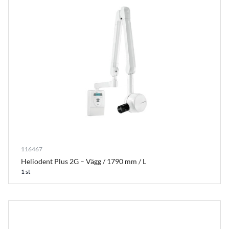
116467
Heliodent Plus 2G – Vägg / 1790 mm / L
1 st