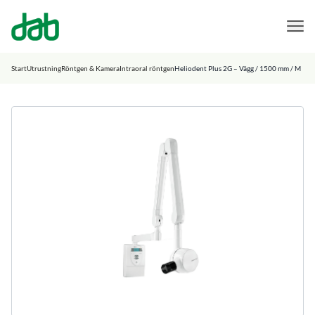
DAB Dental
Hoppa till innehåll
Start
Utrustning
Röntgen & Kamera
Intraoral röntgen
Heliodent Plus 2G – Vägg / 1500 mm / M