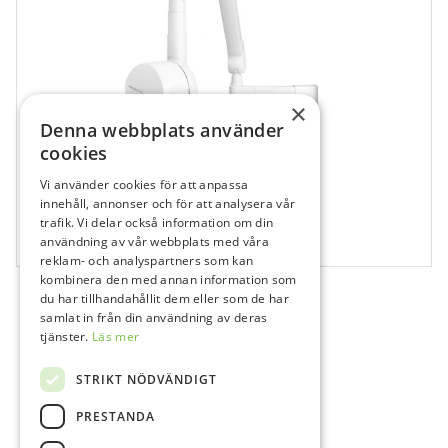
×
Denna webbplats använder
cookies
Vi använder cookies för att anpassa
116480
innehåll, annonser och för att analysera vår
Heliodent Plus 2G – Tak / Exklusive takfäste
trafik. Vi delar också information om din
användning av vår webbplats med våra
1 st
reklam- och analyspartners som kan
kombinera den med annan information som
du har tillhandahållit dem eller som de har
samlat in från din användning av deras
tjänster.
Läs mer
STRIKT NÖDVÄNDIGT
PRESTANDA