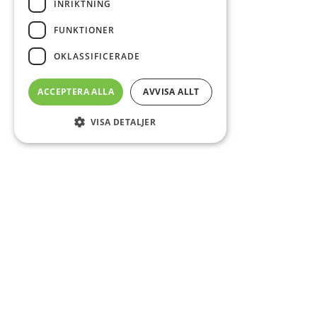
INRIKTNING
FUNKTIONER
OKLASSIFICERADE
ACCEPTERA ALLA
AVVISA ALLT
VISA DETALJER
Sidfot
Om DAB
Servicecenter