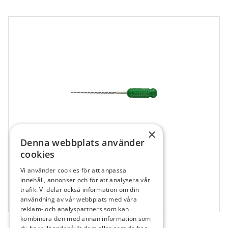
×
Denna webbplats använder
cookies
Vi använder cookies för att anpassa
528821
innehåll, annonser och för att analysera vår
trafik. Vi delar också information om din
Sendoline K-Reamer, Nr 70, 28 mm,
användning av vår webbplats med våra
6 st
reklam- och analyspartners som kan
kombinera den med annan information som