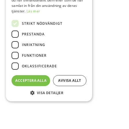
du har tillhandahållit dem eller som de har
samlat in från din användning av deras
tjänster.
Läs mer
STRIKT NÖDVÄNDIGT
PRESTANDA
INRIKTNING
FUNKTIONER
OKLASSIFICERADE
ACCEPTERA ALLA
AVVISA ALLT
VISA DETALJER
Sidfot