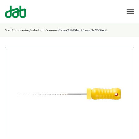
DAB Dental
Hoppa till innehåll
Start
Förbrukning
Endodonti
K-reamers
Flow-D H-Filar, 25 mm Nr 90 Steril,