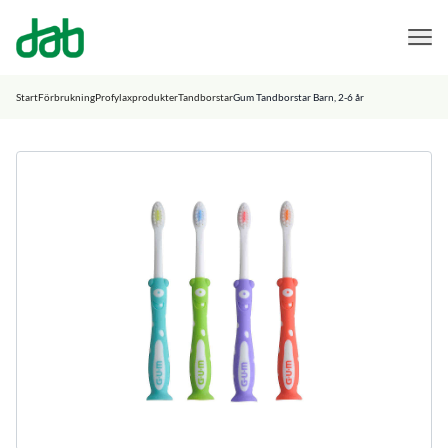
DAB Dental
Hoppa till innehåll
Start
Förbrukning
Profylaxprodukter
Tandborstar
Gum Tandborstar Barn, 2-6 år