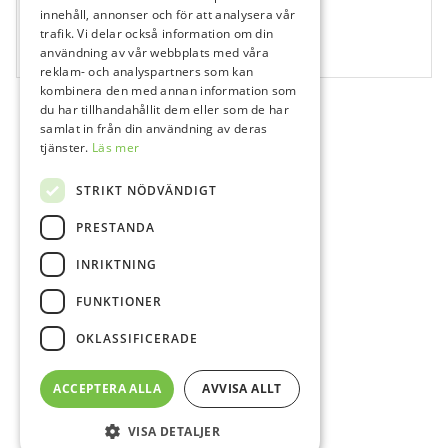
729237
innehåll, annonser och för att analysera vår
TePe Tandborste Interspace, medium
trafik. Vi delar också information om din
användning av vår webbplats med våra
14 st
reklam- och analyspartners som kan
kombinera den med annan information som
du har tillhandahållit dem eller som de har
samlat in från din användning av deras
tjänster.
Läs mer
STRIKT NÖDVÄNDIGT
PRESTANDA
INRIKTNING
FUNKTIONER
OKLASSIFICERADE
ACCEPTERA ALLA
AVVISA ALLT
VISA DETALJER