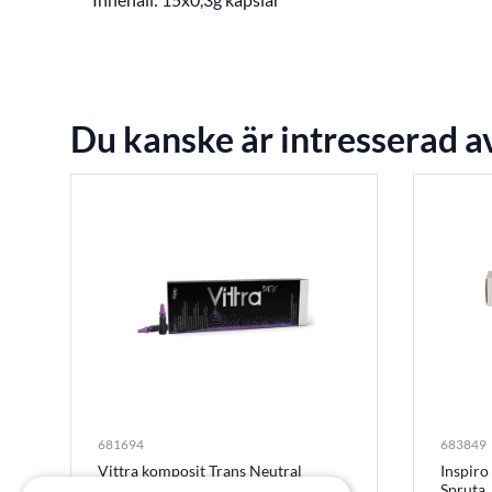
Du kanske är intresserad a
681694
683849
Vittra komposit Trans Neutral
Inspiro
Spruta