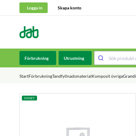
Logga in
Skapa konto
DAB Dental
Hoppa till innehåll
Förbrukning
Utrustning
Start
Förbrukning
Tandfyllnadsmaterial
Komposit övriga
Grandi
NYHET