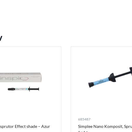
v
685487
 sprutor Effect shade – Azur
Simplee Nano Komposit, Spru