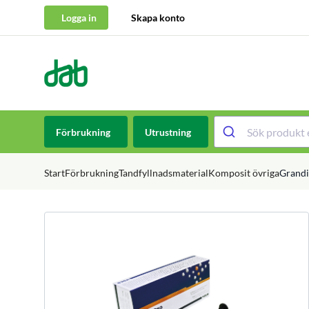
Logga in
Skapa konto
DAB Dental
Hoppa till innehåll
Förbrukning
Utrustning
Start
Förbrukning
Tandfyllnadsmaterial
Komposit övriga
Grandi