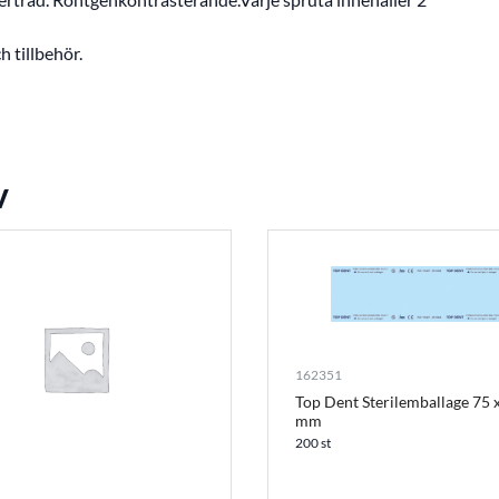
 tillbehör.
v
162351
Top Dent Sterilemballage 75 
mm
200 st