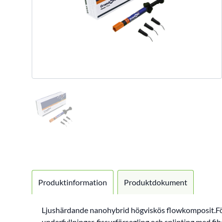
Produktinformation
Produktdokument
Ljushärdande nanohybrid högviskös flowkomposit.För k
underfyllningar, fissurförsegling och splinting med f