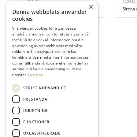
115421
115422
×
Sirona Cerec Zirkonia + Mono – C2
Sirona 
Denna webbplats använder
cookies
Vi använder cookies för att anpassa
innehåll, annonser och för att analysera vår
trafik. Vi delar också information om din
användning av vår webbplats med våra
reklam- och analyspartners som kan
kombinera den med annan information som
du har tillhandahållit dem eller som de har
samlat in från din användning av deras
tjänster.
Läs mer
STRIKT NÖDVÄNDIGT
PRESTANDA
INRIKTNING
FUNKTIONER
OKLASSIFICERADE