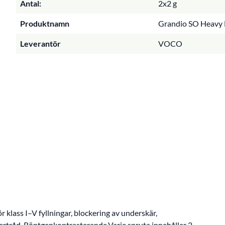
Antal:
2x2 g
Produktnamn
Grandio SO Heavy 
Leverantör
VOCO
lass I–V fyllningar, blockering av underskär,
ibertråd. Röntgenkontrasterande.Varje spruta innehåller 2