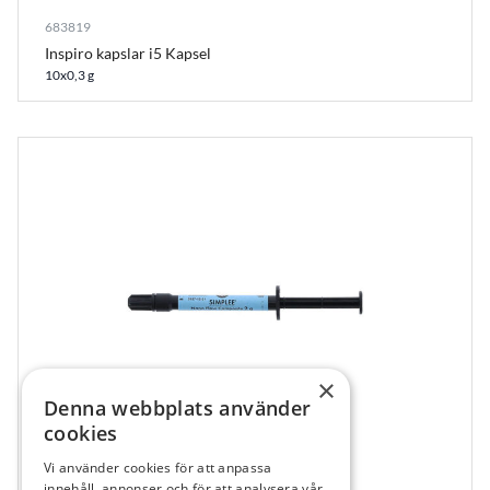
683819
Inspiro kapslar i5 Kapsel
10x0,3 g
×
Denna webbplats använder
cookies
Vi använder cookies för att anpassa
685492
innehåll, annonser och för att analysera vår