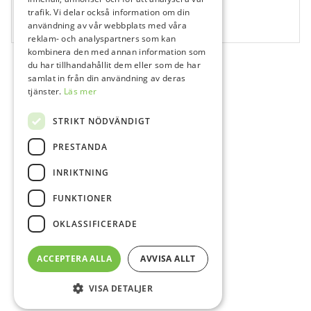
Simplee Nano Flow Komposit, Spruta, A3
trafik. Vi delar också information om din
användning av vår webbplats med våra
1 x 2 gr
reklam- och analyspartners som kan
kombinera den med annan information som
du har tillhandahållit dem eller som de har
samlat in från din användning av deras
tjänster.
Läs mer
STRIKT NÖDVÄNDIGT
PRESTANDA
INRIKTNING
FUNKTIONER
OKLASSIFICERADE
ACCEPTERA ALLA
AVVISA ALLT
VISA DETALJER