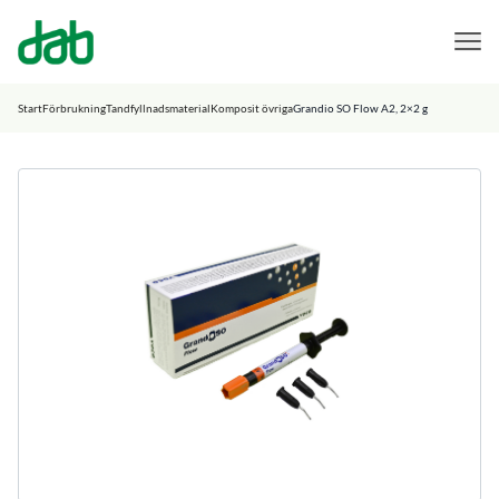
DAB Dental
Hoppa till innehåll
Start
Förbrukning
Tandfyllnadsmaterial
Komposit övriga
Grandio SO Flow A2, 2×2 g