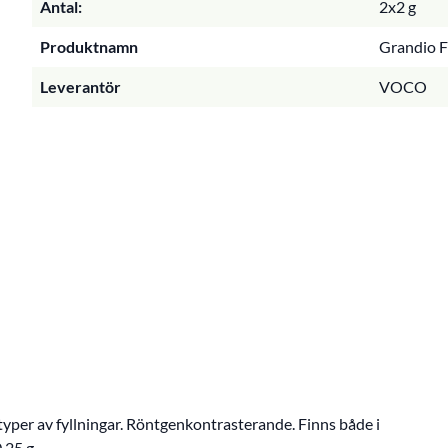
Antal:
2x2 g
Produktnamn
Grandio F
Leverantör
VOCO
yper av fyllningar. Röntgenkontrasterande. Finns både i
,25 g.