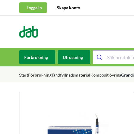
Logga in
Skapa konto
DAB Dental
Hoppa till innehåll
Förbrukning
Utrustning
Start
Förbrukning
Tandfyllnadsmaterial
Komposit övriga
Grandi