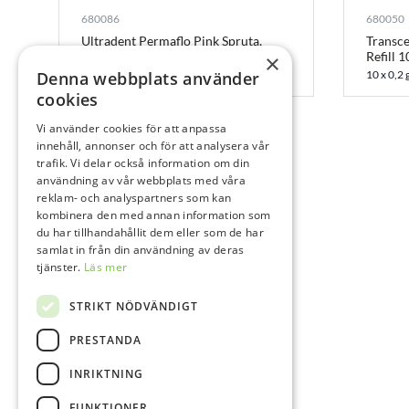
680086
680050
Ultradent Permaflo Pink Spruta,
Transce
2×1,2 ml
Refill 1
×
Denna webbplats använder
2x1,2 ml
10 x 0,2 
cookies
Vi använder cookies för att anpassa
innehåll, annonser och för att analysera vår
trafik. Vi delar också information om din
användning av vår webbplats med våra
reklam- och analyspartners som kan
kombinera den med annan information som
du har tillhandahållit dem eller som de har
samlat in från din användning av deras
tjänster.
Läs mer
STRIKT NÖDVÄNDIGT
PRESTANDA
INRIKTNING
FUNKTIONER