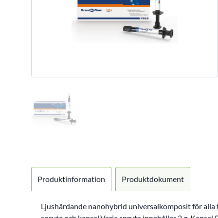
Produktinformation
Produktdokument
Ljushärdande nanohybrid universalkomposit för alla t
spruta och kapsel.Varje spruta innehåller 2 g. Kapsel 0