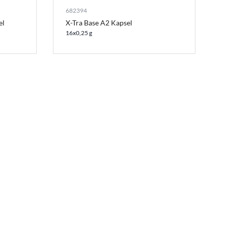
682394
el
X-Tra Base A2 Kapsel
16x0,25 g