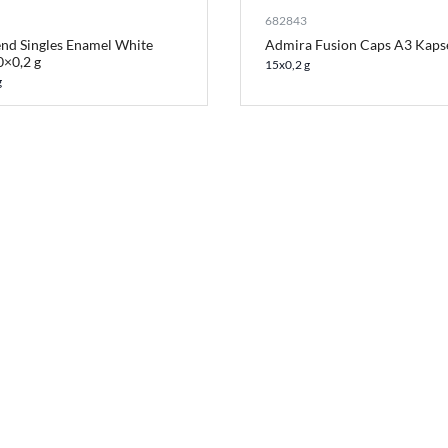
682843
nd Singles Enamel White
Admira Fusion Caps A3 Kaps
0×0,2 g
15x0,2 g
g