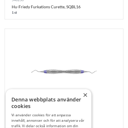
Hu-Friedy Furkations Curette, SQBL16
1 st
×
Denna webbplats använder
cookies
Vi använder cookies för att anpassa
548246
innehåll, annonser och för att analysera vår
Hu-Friedy Columbia Curette, SC4R/4LXE2
trafik. Vi delar också information om din