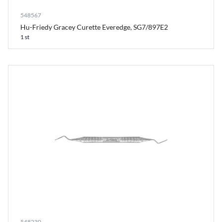
548567
Hu-Friedy Gracey Curette Everedge, SG7/897E2
1 st
548230