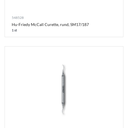
548528
Hu-Friedy McCall Curette, rund, SM17/187
1 st