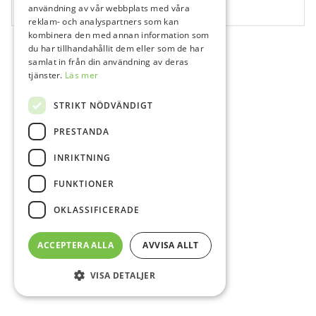
användning av vår webbplats med våra
1 st
reklam- och analyspartners som kan
kombinera den med annan information som
du har tillhandahållit dem eller som de har
samlat in från din användning av deras
tjänster.
Läs mer
STRIKT NÖDVÄNDIGT
PRESTANDA
INRIKTNING
FUNKTIONER
OKLASSIFICERADE
ACCEPTERA ALLA
AVVISA ALLT
VISA DETALJER