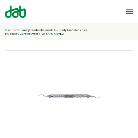
DAB Dental
Hoppa till innehåll
Start
Förbrukning
Handinstrument
Hu-Friedy tandstensinstr
Hu-Friedy Curette After Five, SRPG7/89E2