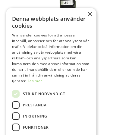
×
Denna webbplats använder
cookies
Vi använder cookies för att anpassa
829646
innehåll, annonser och för att analysera vår
GC UniFast LC Pulver A2, 50 g
trafik. Vi delar också information om din
användning av vår webbplats med våra
50 g
reklam- och analyspartners som kan
kombinera den med annan information som
du har tillhandahållit dem eller som de har
samlat in från din användning av deras
tjänster.
Läs mer
STRIKT NÖDVÄNDIGT
PRESTANDA
INRIKTNING
FUNKTIONER