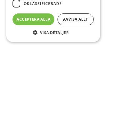
OKLASSIFICERADE
ACCEPTERA ALLA
AVVISA ALLT
VISA DETALJER
Sidfot
Om DAB
Servicecenter
Kontakt