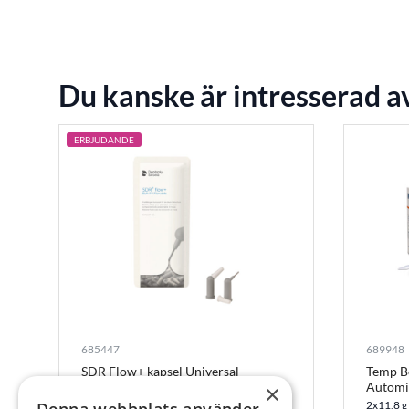
Du kanske är intresserad a
ERBJUDANDE
685447
689948
SDR Flow+ kapsel Universal
Temp B
Automi
×
50x0,25 g
2x11,8 g