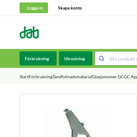
Logga in
Skapa konto
DAB Dental
Hoppa till innehåll
Förbrukning
Utrustning
Start
Förbrukning
Tandfyllnadsmaterial
Glasjonomer GC
GC App