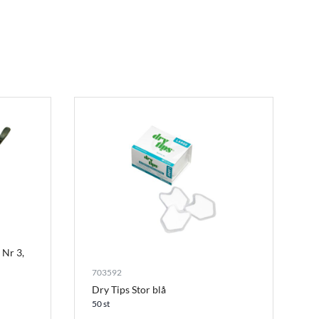
 Nr 3,
703592
Dry Tips Stor blå
50 st