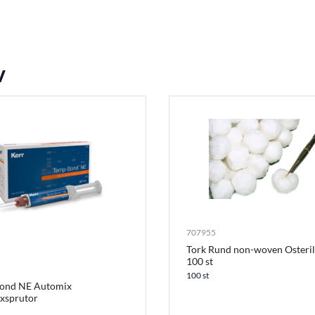
v
707955
Tork Rund non-woven Osteril
100 st
100 st
ond NE Automix
xsprutor