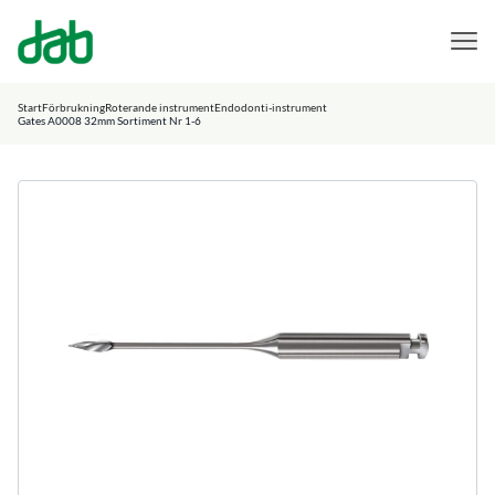
DAB Dental
Hoppa till innehåll
Start
Förbrukning
Roterande instrument
Endodonti-instrument
Gates A0008 32mm Sortiment Nr 1-6