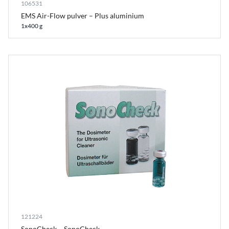
106531
EMS Air-Flow pulver – Plus aluminium
1x400 g
121224
SonoCheck – SonoCheck