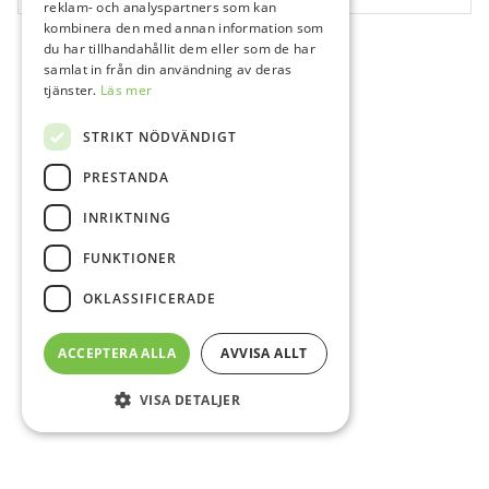
reklam- och analyspartners som kan
kombinera den med annan information som
du har tillhandahållit dem eller som de har
samlat in från din användning av deras
tjänster.
Läs mer
STRIKT NÖDVÄNDIGT
PRESTANDA
INRIKTNING
FUNKTIONER
OKLASSIFICERADE
ACCEPTERA ALLA
AVVISA ALLT
VISA DETALJER
Sidfot