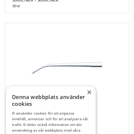
30 st
×
Denna webbplats använder
cookies
Vi använder cookies för att anpassa
158870
innehåll, annonser och för att analysera vår
Salivrör F. Hygosurge XL Vit, 165 x ø11 mm
trafik. Vi delar också information om din
användning av vår webbplats med våra
25 st