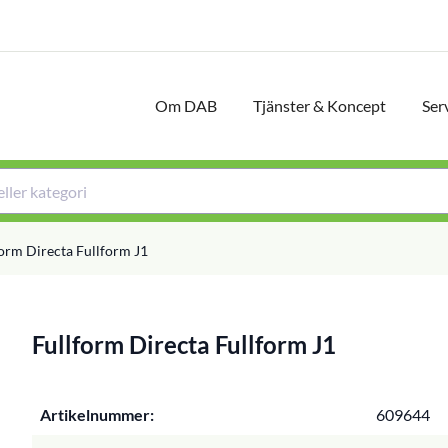
Om DAB
Tjänster & Koncept
Ser
form Directa Fullform J1
Fullform Directa Fullform J1
Artikelnummer:
609644