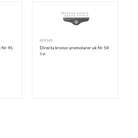
609345
k Nr 45
Directa kronor premolarer uk Nr 54
5 st