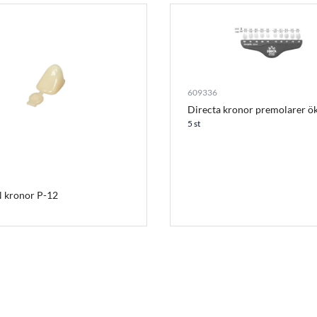
609336
Directa kronor premolarer ö
5 st
 kronor P-12