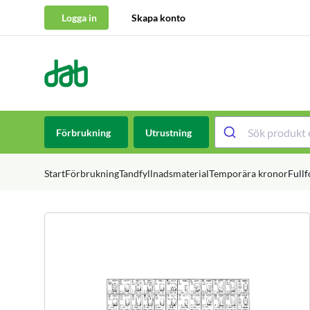
Logga in
Skapa konto
DAB Dental
Hoppa till innehåll
Förbrukning
Utrustning
Start
Förbrukning
Tandfyllnadsmaterial
Temporära kronor
Full