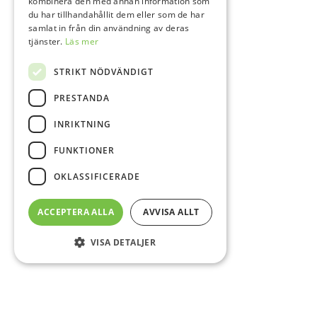
kombinera den med annan information som
du har tillhandahållit dem eller som de har
samlat in från din användning av deras
tjänster.
Läs mer
STRIKT NÖDVÄNDIGT
PRESTANDA
INRIKTNING
FUNKTIONER
OKLASSIFICERADE
ACCEPTERA ALLA
AVVISA ALLT
VISA DETALJER
Sidfot