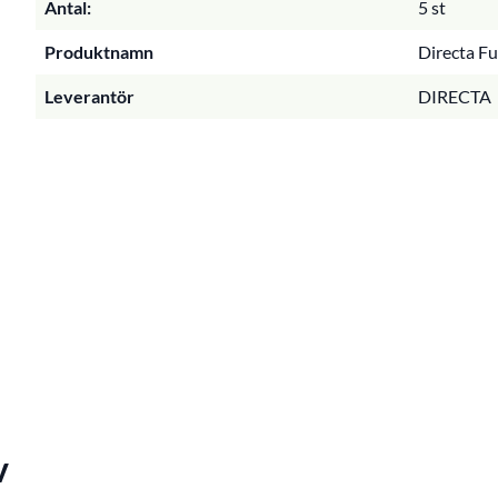
Antal:
5 st
Produktnamn
Directa Ful
Leverantör
DIRECTA
v