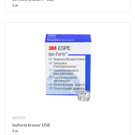
5 st
607125
Isoform kronor U58
5 st