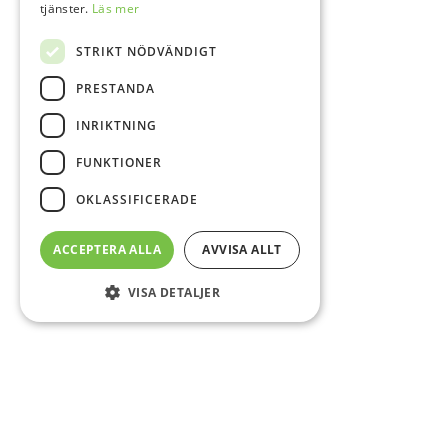
tjänster.
Läs mer
STRIKT NÖDVÄNDIGT
PRESTANDA
INRIKTNING
FUNKTIONER
OKLASSIFICERADE
ACCEPTERA ALLA
AVVISA ALLT
VISA DETALJER
Sidfot