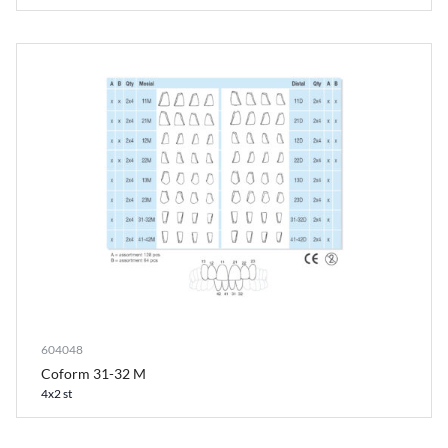
604048
Coform 31-32 M
4x2 st