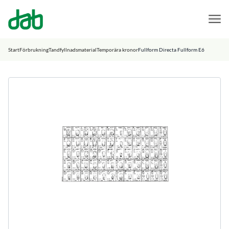
DAB Dental
Hoppa till innehåll
Start
Förbrukning
Tandfyllnadsmaterial
Temporära kronor
Fullform Directa Fullform E6