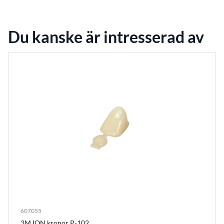
Du kanske är intresserad av
607055
3M ION kronor P-102