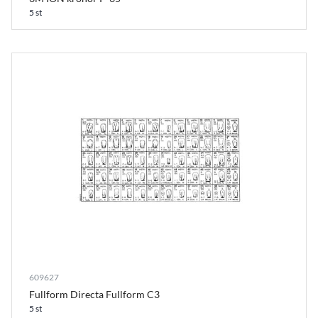
5 st
609627
Fullform Directa Fullform C3
5 st