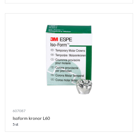
607087
Isoform kronor L60
5 st