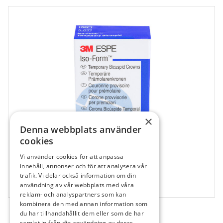
×
Denna webbplats använder
cookies
Vi använder cookies för att anpassa
607114
innehåll, annonser och för att analysera vår
Isoform Refill U47
trafik. Vi delar också information om din
användning av vår webbplats med våra
5 st
reklam- och analyspartners som kan
kombinera den med annan information som
du har tillhandahållit dem eller som de har
samlat in från din användning av deras