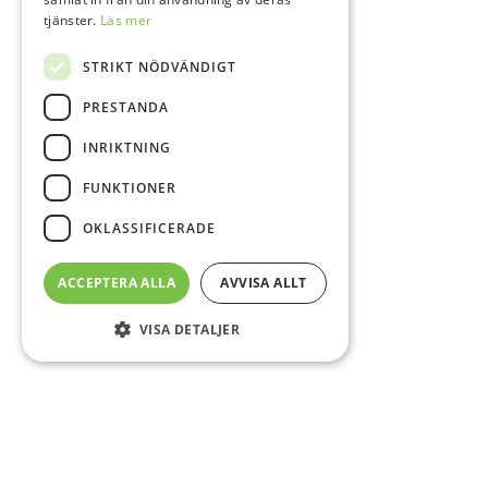
tjänster.
Läs mer
STRIKT NÖDVÄNDIGT
PRESTANDA
INRIKTNING
FUNKTIONER
OKLASSIFICERADE
ACCEPTERA ALLA
AVVISA ALLT
VISA DETALJER
Sidfot