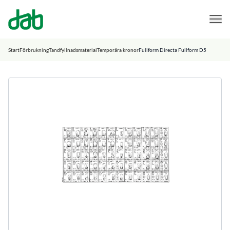
DAB Dental
Hoppa till innehåll
Start
Förbrukning
Tandfyllnadsmaterial
Temporära kronor
Fullform Directa Fullform D5