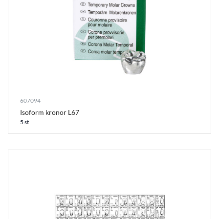
607094
Isoform kronor L67
5 st