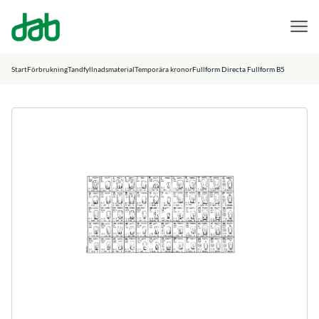
DAB Dental
Hoppa till innehåll
Start
Förbrukning
Tandfyllnadsmaterial
Temporära kronor
Fullform Directa Fullform B5