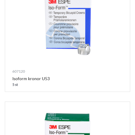
607120
Isoform kronor U53
5 st