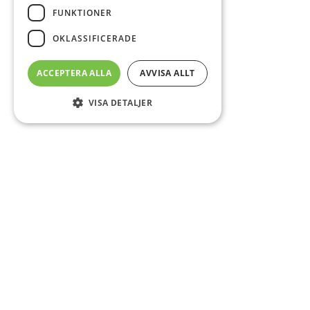
FUNKTIONER
OKLASSIFICERADE
ACCEPTERA ALLA
AVVISA ALLT
VISA DETALJER
Sidfot
Om DAB
Servicecenter
Kontakt