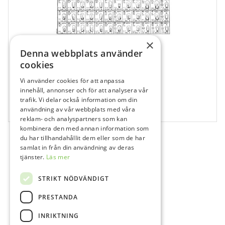
×
Denna webbplats använder
cookies
Vi använder cookies för att anpassa
609612
innehåll, annonser och för att analysera vår
Fullform Directa Fullform P1
trafik. Vi delar också information om din
användning av vår webbplats med våra
5 st
reklam- och analyspartners som kan
kombinera den med annan information som
du har tillhandahållit dem eller som de har
samlat in från din användning av deras
tjänster.
Läs mer
STRIKT NÖDVÄNDIGT
PRESTANDA
INRIKTNING