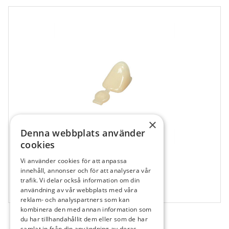
×
Denna webbplats använder
cookies
Vi använder cookies för att anpassa
607032
innehåll, annonser och för att analysera vår
3M ION kronor P-39
trafik. Vi delar också information om din
användning av vår webbplats med våra
5 st
reklam- och analyspartners som kan
kombinera den med annan information som
du har tillhandahållit dem eller som de har
samlat in från din användning av deras