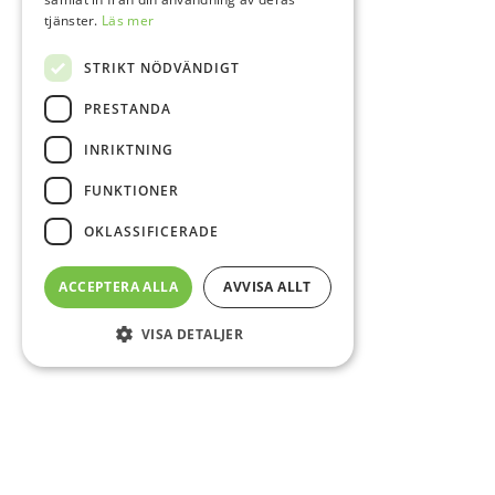
tjänster.
Läs mer
STRIKT NÖDVÄNDIGT
PRESTANDA
INRIKTNING
FUNKTIONER
OKLASSIFICERADE
ACCEPTERA ALLA
AVVISA ALLT
VISA DETALJER
Sidfot