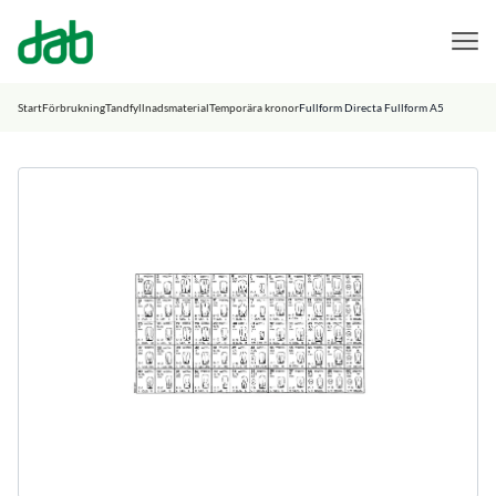
DAB Dental
Hoppa till innehåll
Start
Förbrukning
Tandfyllnadsmaterial
Temporära kronor
Fullform Directa Fullform A5