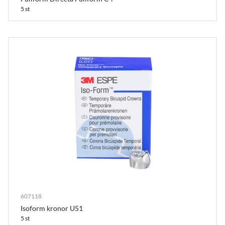
5 st
607118
Isoform kronor U51
5 st