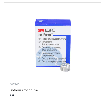
607143
Isoform kronor L56
5 st