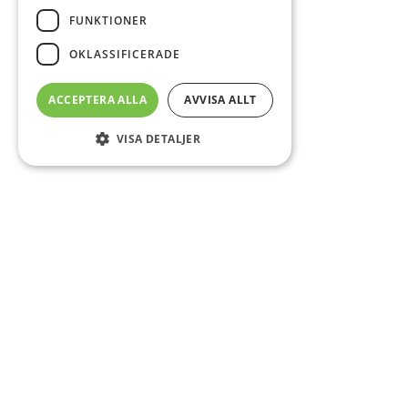
FUNKTIONER
OKLASSIFICERADE
ACCEPTERA ALLA
AVVISA ALLT
VISA DETALJER
Sidfot
Om DAB
Servicecenter
Kontakt