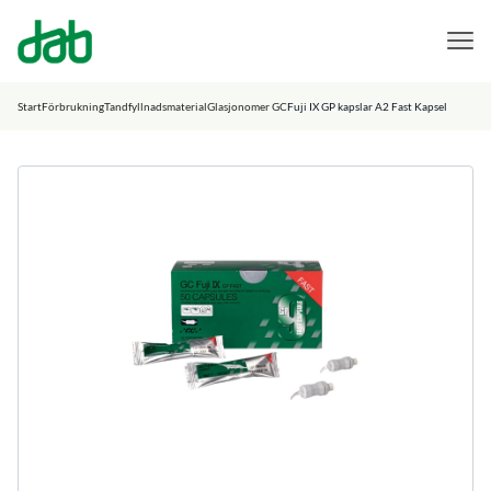
DAB Dental
Hoppa till innehåll
Start
Förbrukning
Tandfyllnadsmaterial
Glasjonomer GC
Fuji IX GP kapslar A2 Fast Kapsel