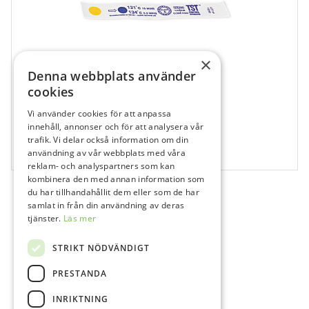
×
Denna webbplats använder
cookies
Vi använder cookies för att anpassa
121183
innehåll, annonser och för att analysera vår
Indikator Browne TST – TST indikator
trafik. Vi delar också information om din
användning av vår webbplats med våra
100 st
reklam- och analyspartners som kan
kombinera den med annan information som
du har tillhandahållit dem eller som de har
samlat in från din användning av deras
tjänster.
Läs mer
STRIKT NÖDVÄNDIGT
PRESTANDA
INRIKTNING