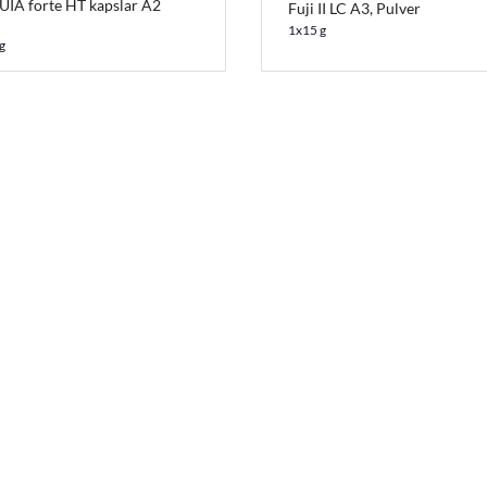
UIA forte HT kapslar A2
Fuji II LC A3, Pulver
1x15 g
g