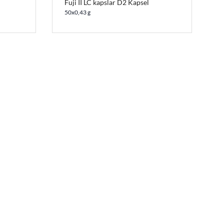
Fuji II LC kapslar D2 Kapsel
50x0,43 g