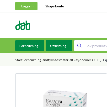
Logga in
Skapa konto
DAB Dental
Hoppa till innehåll
Förbrukning
Utrustning
Start
Förbrukning
Tandfyllnadsmaterial
Glasjonomer GC
Fuji E