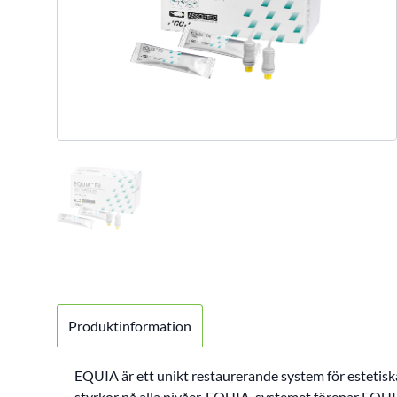
Produktinformation
EQUIA är ett unikt restaurerande system för esteti
styrkor på alla nivåer. EQUIA-systemet förenar EQUI