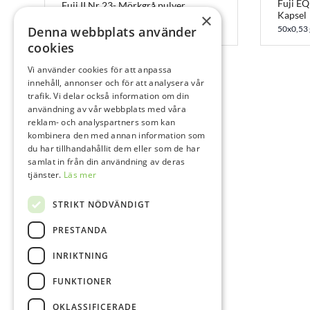
Fuji EQ
Fuji II Nr 23- Mörkgrå pulver
Kapsel
×
1x15 g
Denna webbplats använder
50x0,53 
cookies
Vi använder cookies för att anpassa
innehåll, annonser och för att analysera vår
trafik. Vi delar också information om din
användning av vår webbplats med våra
reklam- och analyspartners som kan
kombinera den med annan information som
du har tillhandahållit dem eller som de har
samlat in från din användning av deras
tjänster.
Läs mer
STRIKT NÖDVÄNDIGT
PRESTANDA
INRIKTNING
FUNKTIONER
OKLASSIFICERADE