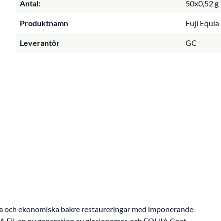
Antal:
50x0,52 g
Produktnamn
Fuji Equia
Leverantör
GC
ska och ekonomiska bakre restaureringar med imponerande
A Fil, en ny generation av glasjonomer, och EQUIA Coat,