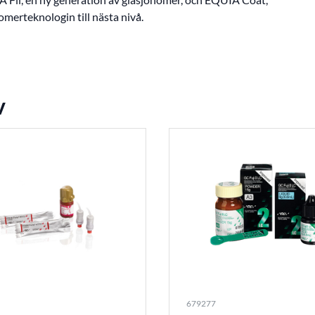
omerteknologin till nästa nivå.
v
679277