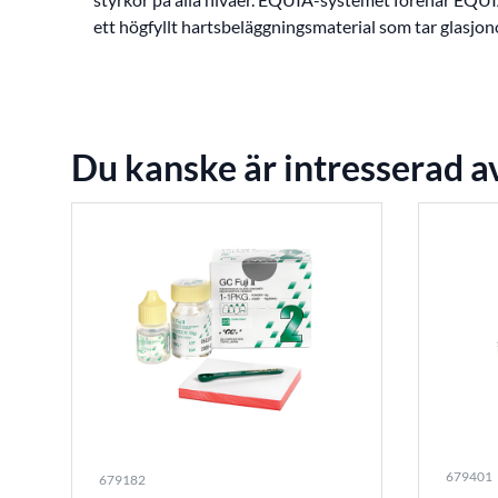
ett högfyllt hartsbeläggningsmaterial som tar glasjon
Du kanske är intresserad a
679401
679182