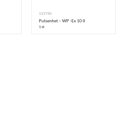
115750
Putsenhet – WP -Ex 10 II
1 st