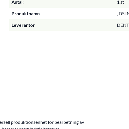
Antal:
1 st
Produktnamn
, DS 
Leverantör
DENT
versell produktionsenhet för bearbetning av
r, keramer samt hybridkeramer.