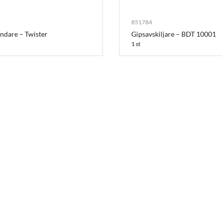
851784
ndare – Twister
Gipsavskiljare – BDT 10001
1 st