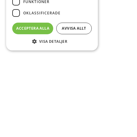
FUNKTIONER
OKLASSIFICERADE
ACCEPTERA ALLA
AVVISA ALLT
VISA DETALJER
Sidfot
O
Co
CS
DA
E-
Fö
Om