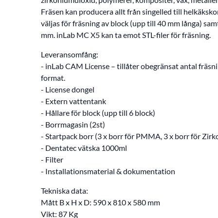
Fräsen kan producera allt från singelled till helkäksko
väljas för fräsning av block (upp till 40 mm långa) sa
mm. inLab MC X5 kan ta emot STL-filer för fräsning.
Leveransomfång:
- inLab CAM License – tillåter obegränsat antal frä
format.
- License dongel
- Extern vattentank
- Hållare för block (upp till 6 block)
- Borrmagasin (2st)
- Startpack borr (3 x borr för PMMA, 3 x borr för Zirk
- Dentatec vätska 1000ml
- Filter
- Installationsmaterial & dokumentation
Tekniska data:
Mått B x H x D: 590 x 810 x 580 mm
Vikt: 87 Kg