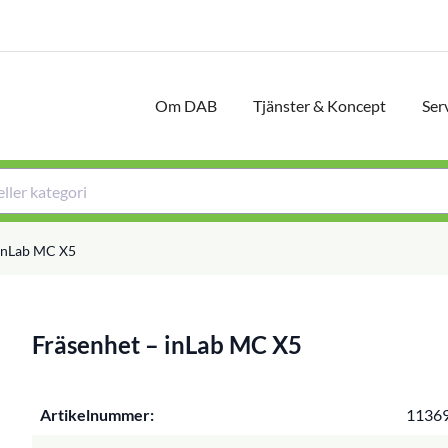
Om DAB
Tjänster & Koncept
Ser
 inLab MC X5
Fräsenhet – inLab MC X5
Artikelnummer:
1136