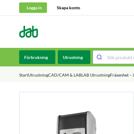
Logga in
Skapa konto
DAB Dental
Hoppa till innehåll
Förbrukning
Utrustning
Start
Utrustning
CAD/CAM & LAB
LAB Utrustning
Fräsenhet –