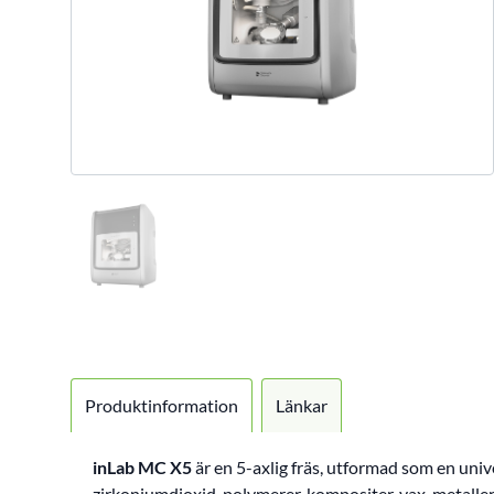
Produktinformation
Länkar
inLab MC X5
är en 5-axlig fräs, utformad som en uni
zirkoniumdioxid, polymerer, kompositer, vax, metalle