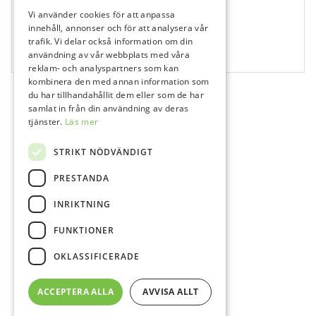
Vi använder cookies för att anpassa
531934
innehåll, annonser och för att analysera vår
XP-endo Rise Retreatment Filar 25 mm
trafik. Vi delar också information om din
användning av vår webbplats med våra
3 st
reklam- och analyspartners som kan
kombinera den med annan information som
du har tillhandahållit dem eller som de har
samlat in från din användning av deras
tjänster.
Läs mer
STRIKT NÖDVÄNDIGT
PRESTANDA
INRIKTNING
FUNKTIONER
OKLASSIFICERADE
ACCEPTERA ALLA
AVVISA ALLT