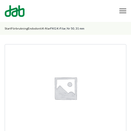
DAB Dental
Hoppa till innehåll
Start
Förbrukning
Endodonti
K-filar
FKG K-Filar, Nr 50, 31 mm