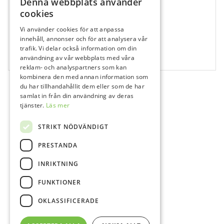
Denna webbplats använder
cookies
Vi använder cookies för att anpassa
527825
innehåll, annonser och för att analysera vår
trafik. Vi delar också information om din
Sendoline K-Filar, Nr 08, 31 mm
användning av vår webbplats med våra
6 st
reklam- och analyspartners som kan
kombinera den med annan information som
du har tillhandahållit dem eller som de har
samlat in från din användning av deras
tjänster.
Läs mer
STRIKT NÖDVÄNDIGT
PRESTANDA
INRIKTNING
FUNKTIONER
OKLASSIFICERADE