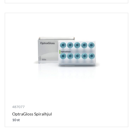
487077
OptraGloss Spiralhjul
10 st