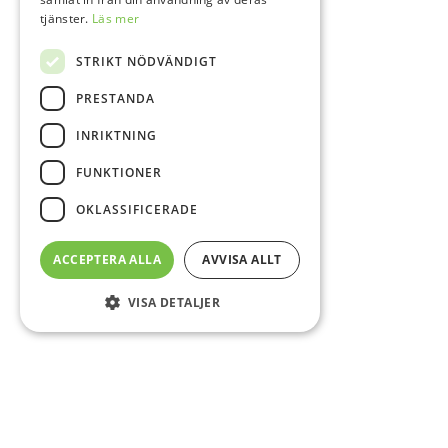
tjänster.
Läs mer
STRIKT NÖDVÄNDIGT
PRESTANDA
INRIKTNING
FUNKTIONER
OKLASSIFICERADE
ACCEPTERA ALLA
AVVISA ALLT
VISA DETALJER
Sidfot