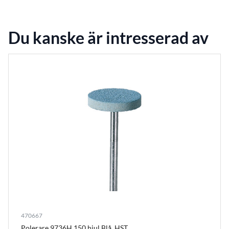
Du kanske är intresserad av
470667
Polerare 9736H 150 hjul Blå, HST