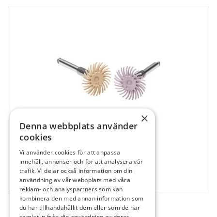
×
Denna webbplats använder
cookies
Vi använder cookies för att anpassa
482175
innehåll, annonser och för att analysera vår
Soflex Diamond Wheel intr
trafik. Vi delar också information om din
användning av vår webbplats med våra
1 kit
reklam- och analyspartners som kan
kombinera den med annan information som
du har tillhandahållit dem eller som de har
samlat in från din användning av deras