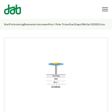
DAB Dental
Hoppa till innehåll
Start
Förbrukning
Roterande instrument
Puts / Poler Trissor
Eve Diapol Blå-Gul Sl20DG Lins