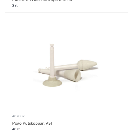
2 st
487032
Pogo Putskoppar, VST
40 st