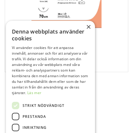
×
Denna webbplats använder
cookies
Vi använder cookies för att anpassa
innehåll, annonser och för att analysera vår
514458
trafik. Vi delar också information om din
Ethicon Sutur, Monocryl 4-0, FS-2, 70 cm
användning av vår webbplats med våra
reklam- och analyspartners som kan
kombinera den med annan information som
du har tillhandahållit dem eller som de har
samlat in från din användning av deras
tjänster.
Läs mer
STRIKT NÖDVÄNDIGT
PRESTANDA
INRIKTNING