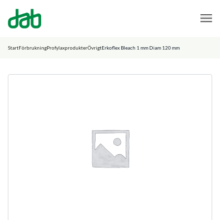
DAB Dental
Hoppa till innehåll
Start
Förbrukning
Profylaxprodukter
Övrigt
Erkoflex Bleach 1 mm Diam 120 mm