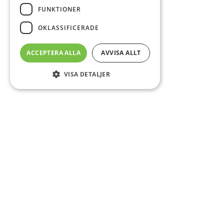
FUNKTIONER
OKLASSIFICERADE
ACCEPTERA ALLA
AVVISA ALLT
VISA DETALJER
Sidfot
Om DAB
Servicecenter
Kontakt