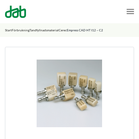
DAB Dental
Hoppa till innehåll
Start
Förbrukning
Tandfyllnadsmaterial
Cerec
Empress CAD HT I12 – C2