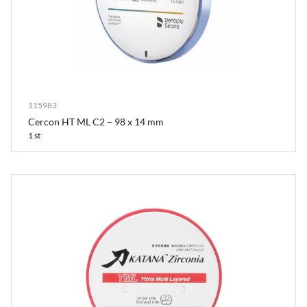
115983
Cercon HT ML C2 – 98 x 14 mm
1 st