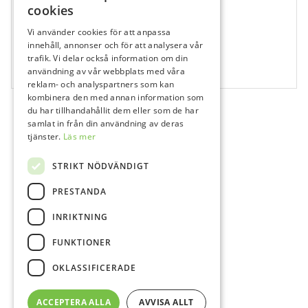
cookies
Vi använder cookies för att anpassa
140000
innehåll, annonser och för att analysera vår
trafik. Vi delar också information om din
Katana Zr HT 10 Straight /T:10mm
användning av vår webbplats med våra
1 st
reklam- och analyspartners som kan
kombinera den med annan information som
du har tillhandahållit dem eller som de har
samlat in från din användning av deras
tjänster.
Läs mer
STRIKT NÖDVÄNDIGT
PRESTANDA
INRIKTNING
FUNKTIONER
OKLASSIFICERADE
ACCEPTERA ALLA
AVVISA ALLT