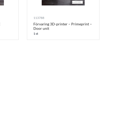
113788
C
Förvaring 3D-printer – Primeprint –
Door unit
1 st