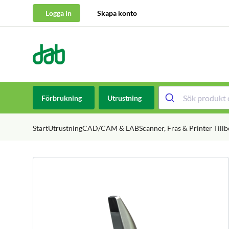
Logga in
Skapa konto
DAB Dental
Hoppa till innehåll
Förbrukning
Utrustning
Start
Utrustning
CAD/CAM & LAB
Scanner, Fräs & Printer Till