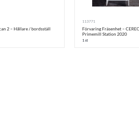
113771
an 2 – Hållare / bordsställ
Förvaring Fräsenhet – CERE
Primemill Station 2020
1 st