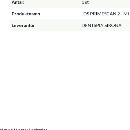
Antal:
1 st
Produktnamn
, DS PRIMESCAN 2 - M
Leverantör
DENTSPLY SIRONA
ål med fönster i safirglas.