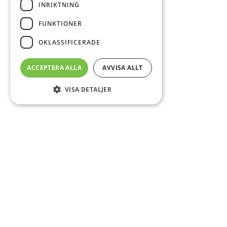
INRIKTNING
FUNKTIONER
OKLASSIFICERADE
ACCEPTERA ALLA
AVVISA ALLT
VISA DETALJER
Sidfot
O
Co
CS
DA
E-
Fö