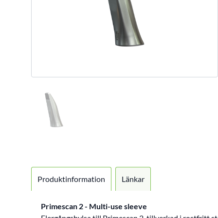
Produktinformation
Länkar
Primescan 2 - Multi-use sleeve
Flergångshylsa till Primescan 2, tillverkad i rostfritt st