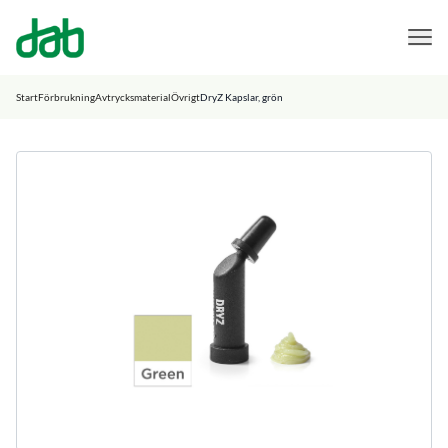
DAB Dental
Hoppa till innehåll
Start
Förbrukning
Avtrycksmaterial
Övrigt
DryZ Kapslar, grön