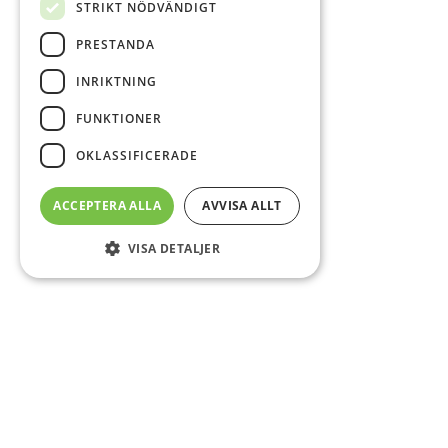
STRIKT NÖDVÄNDIGT
PRESTANDA
INRIKTNING
FUNKTIONER
OKLASSIFICERADE
ACCEPTERA ALLA
AVVISA ALLT
VISA DETALJER
Sidfot
Om DAB