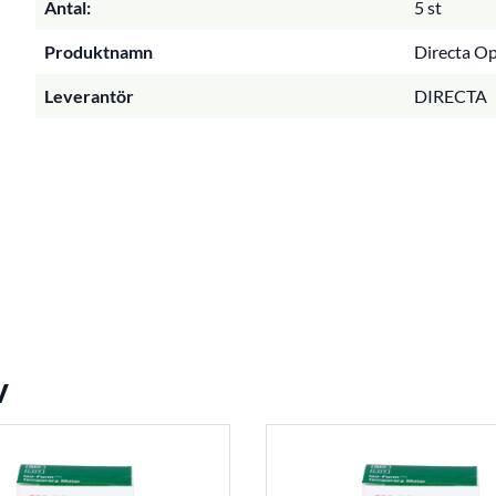
Antal:
5 st
Produktnamn
Directa Op
Leverantör
DIRECTA
v