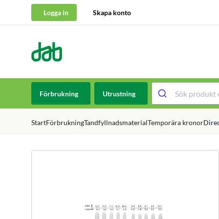
Logga in
Skapa konto
DAB Dental
Hoppa till innehåll
Förbrukning
Utrustning
Start
Förbrukning
Tandfyllnadsmaterial
Temporära kronor
Direc