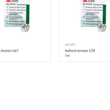
607097
m kronor L67
Isoform kronor L70
5 st