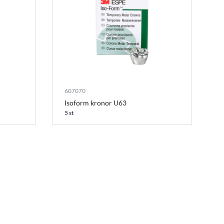
607070
Isoform kronor U63
5 st