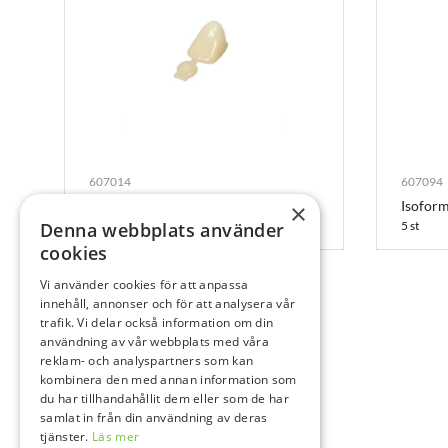
607014
607094
3M ION kronor P-21
Isofor
×
Denna webbplats använder
5 st
5 st
cookies
Vi använder cookies för att anpassa
innehåll, annonser och för att analysera vår
trafik. Vi delar också information om din
användning av vår webbplats med våra
reklam- och analyspartners som kan
kombinera den med annan information som
du har tillhandahållit dem eller som de har
samlat in från din användning av deras
tjänster.
Läs mer