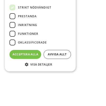
STRIKT NÖDVÄNDIGT
PRESTANDA
INRIKTNING
FUNKTIONER
OKLASSIFICERADE
ACCEPTERA ALLA
AVVISA ALLT
VISA DETALJER
Sidfot
O
Co